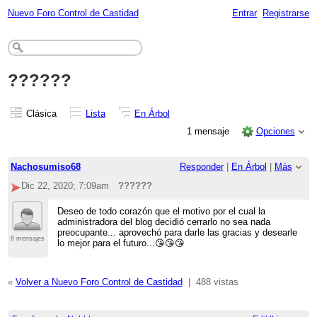
Nuevo Foro Control de Castidad
Entrar
Registrarse
??????
Clásica
Lista
En Árbol
1 mensaje
Opciones
Nachosumiso68
Responder
|
En Árbol
|
Más
Dic 22, 2020; 7:09am
??????
Deseo de todo corazón que el motivo por el cual la
administradora del blog decidió cerrarlo no sea nada
preocupante... aprovechó para darle las gracias y desearle
6 mensajes
lo mejor para el futuro...😘😘😘
«
Volver a Nuevo Foro Control de Castidad
|
488 vistas