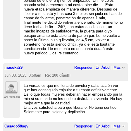
periodo de encierro q hemos empezado. El miércoles
pasado volví a encerrar a mi casto, sine die …. Esta
nueva etapa empieza de manera diferente. Después de
liberar a mi casto y tras casi 3 meses sin jaula no ha sido
capaz de follarme, penetración de apenas 1 min,
finalmente he decidido volver a encerrarlo, de momento no
tiene fecha de fin… 24/7, con estas condiciones, un
macho incapaz de satisfacerme, la puerta para q yo
busque amante esta abierta de par en par. Le he vuelto a
poner la última jaula q llevaba, de 4,5 cm, volver a
someterlo no esta siendo difícil, ya q él está bastante
condicionado. De momento no se cuanto durará este
nuevo periodo… os iré contando
masoka29
Responder
|
En Árbol
|
Más
Jun 03, 2025; 8:58am
Re: 100 días!!!
La verdad es que me llena de envidia y satisfacción ver
que has conseguido enjaular a tu casto definitivamente.
Es lo que todas mujeres deberian hacer empezando por la
199 mensajes
mia si su marido no les rinde o disfrutan sirviendo. No hay
mejor arma que la castidad.
Una vez satisfecha para que liberarlo. No tiene sentido.
Solamente para higiene y depilación
Casado58sqv
Responder
|
En Árbol
|
Más