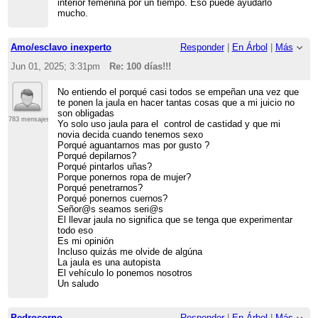
interior femenina por un tiempo. Eso puede ayudarlo
mucho.
Amo/esclavo inexperto
Responder
|
En Árbol
|
Más
Jun 01, 2025; 3:31pm
Re: 100 días!!!
No entiendo el porqué casi todos se empeñan una vez que
te ponen la jaula en hacer tantas cosas que a mi juicio no
son obligadas
783 mensajes
Yo solo uso jaula para el control de castidad y que mi
novia decida cuando tenemos sexo
Porqué aguantarnos mas por gusto ?
Porqué depilarnos?
Porqué pintarlos uñas?
Porque ponernos ropa de mujer?
Porqué penetrarnos?
Porqué ponernos cuernos?
Señor@s seamos seri@s
El llevar jaula no significa que se tenga que experimentar
todo eso
Es mi opinión
Incluso quizás me olvide de algúna
La jaula es una autopista
El vehículo lo ponemos nosotros
Un saludo
Pedrocorno
Responder
|
En Árbol
|
Más