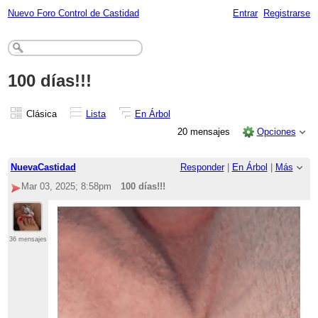
Nuevo Foro Control de Castidad
Entrar
Registrarse
100 días!!!
Clásica
Lista
En Árbol
20 mensajes
Opciones
NuevaCastidad
Responder
|
En Árbol
|
Más
Mar 03, 2025; 8:58pm
100 días!!!
36 mensajes