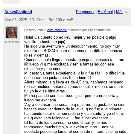
NuevaCastidad
Responder
|
En Árbol
|
Más
Mar 08, 2025; 10:12am
Re: 100 días!!!
En respuesta a
este mensaje
publicado por Enconstruccion
Hola! Os cuento como key, mujer y es posible q algo
vainilla (o bastante jaja)
36 mensajes
Ha sido una aventura y un descubrimiento, no soy muy
experta en BDSM y para mi a veces es difícil interiorizar
roles y demás.
Cuando la jaula llego a nuestra pareja al principio a mi me
🤯 luego vi q me excitaba y tenía fantasías con esa
situación y probamos.
Mi casto ya tenía experiencia, x lo q fue fácil, lo difícil fue
encontrar una jaula q nos fuera bien 😥
Ahora mismo la q lleva es de 4,5 cm, habíamos pensado
reducir, incluso fantaseábamos con ello, reconozco q ahí
fui yo la q se hizo atrás.
Me ha pasado con casi todo igual, primero no quería y
luego me excitaba.
Voy a confesar una cosa, lo q mas me ha gustado ha sido
hacerle eyacular dentro de la jaula, q no fue a la primera..
han tenido q ser días sin ordeño y calentarlo, y ya el otro
día q eyaculara follandole … fue súper excitante.
El tema de los cuernos, ha sido difícil, y hemos
fantaseado muchísimo, y le excita mucho… nos ha
quedado pendiente lamer el semen de mi toro… no he sido