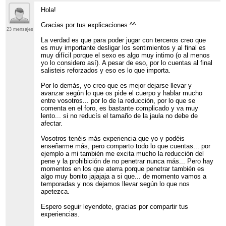
Hola!
Gracias por tus explicaciones ^^
23 mensajes
La verdad es que para poder jugar con terceros creo que
es muy importante desligar los sentimientos y al final es
muy difícil porque el sexo es algo muy intimo (o al menos
yo lo considero así). A pesar de eso, por lo cuentas al final
salisteis reforzados y eso es lo que importa.
Por lo demás, yo creo que es mejor dejarse llevar y
avanzar según lo que os pide el cuerpo y hablar mucho
entre vosotros... por lo de la reducción, por lo que se
comenta en el foro, es bastante complicado y va muy
lento... si no reducís el tamaño de la jaula no debe de
afectar.
Vosotros tenéis más experiencia que yo y podéis
enseñarme más, pero comparto todo lo que cuentas... por
ejemplo a mi también me excita mucho la reducción del
pene y la prohibición de no penetrar nunca más... Pero hay
momentos en los que aterra porque penetrar también es
algo muy bonito jajajaja a si que... de momento vamos a
temporadas y nos dejamos llevar según lo que nos
apetezca.
Espero seguir leyendote, gracias por compartir tus
experiencias.