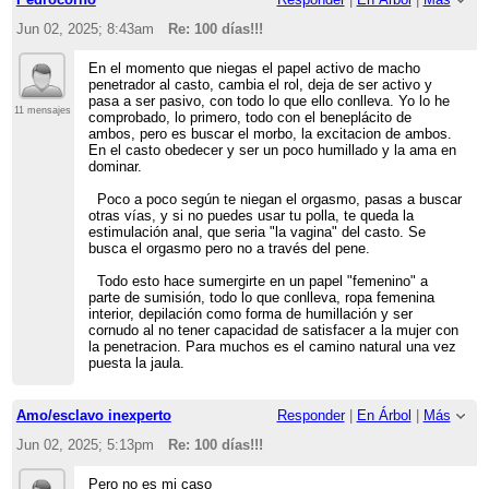
Jun 02, 2025; 8:43am
Re: 100 días!!!
En el momento que niegas el papel activo de macho
penetrador al casto, cambia el rol, deja de ser activo y
pasa a ser pasivo, con todo lo que ello conlleva. Yo lo he
11 mensajes
comprobado, lo primero, todo con el beneplácito de
ambos, pero es buscar el morbo, la excitacion de ambos.
En el casto obedecer y ser un poco humillado y la ama en
dominar.
Poco a poco según te niegan el orgasmo, pasas a buscar
otras vías, y si no puedes usar tu polla, te queda la
estimulación anal, que seria "la vagina" del casto. Se
busca el orgasmo pero no a través del pene.
Todo esto hace sumergirte en un papel "femenino" a
parte de sumisión, todo lo que conlleva, ropa femenina
interior, depilación como forma de humillación y ser
cornudo al no tener capacidad de satisfacer a la mujer con
la penetracion. Para muchos es el camino natural una vez
puesta la jaula.
Amo/esclavo inexperto
Responder
|
En Árbol
|
Más
Jun 02, 2025; 5:13pm
Re: 100 días!!!
Pero no es mi caso