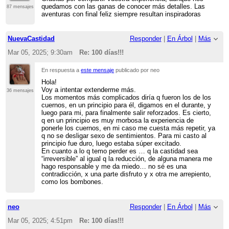
quedamos con las ganas de conocer más detalles. Las
87 mensajes
aventuras con final feliz siempre resultan inspiradoras
NuevaCastidad
Responder
|
En Árbol
|
Más
Mar 05, 2025; 9:30am
Re: 100 días!!!
En respuesta a
este mensaje
publicado por neo
Hola!
Voy a intentar extenderme más.
36 mensajes
Los momentos más complicados diría q fueron los de los
cuernos, en un principio para él, digamos en el durante, y
luego para mi, para finalmente salir reforzados. Es cierto,
q en un principio es muy morbosa la experiencia de
ponerle los cuernos, en mi caso me cuesta más repetir, ya
q no se desligar sexo de sentimientos. Para mi casto al
principio fue duro, luego estaba súper excitado.
En cuanto a lo q temo perder es … q la castidad sea
“irreversible” al igual q la reducción, de alguna manera me
hago responsable y me da miedo… no sé es una
contradicción, x una parte disfruto y x otra me arrepiento,
como los bombones.
neo
Responder
|
En Árbol
|
Más
Mar 05, 2025; 4:51pm
Re: 100 días!!!