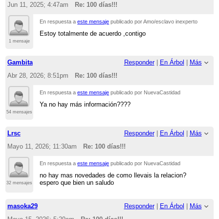
Jun 11, 2025; 4:47am
Re: 100 días!!!
En respuesta a
este mensaje
publicado por Amo/esclavo inexperto
Estoy totalmente de acuerdo ,contigo
1 mensaje
Gambita
Responder
|
En Árbol
|
Más
Abr 28, 2026; 8:51pm
Re: 100 días!!!
En respuesta a
este mensaje
publicado por NuevaCastidad
Ya no hay más información????
54 mensajes
Lrsc
Responder
|
En Árbol
|
Más
Mayo 11, 2026; 11:30am
Re: 100 días!!!
En respuesta a
este mensaje
publicado por NuevaCastidad
no hay mas novedades de como llevais la relacion?
espero que bien un saludo
32 mensajes
masoka29
Responder
|
En Árbol
|
Más