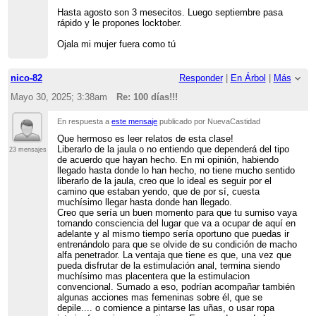
Hasta agosto son 3 mesecitos. Luego septiembre pasa
rápido y le propones locktober.
Ojala mi mujer fuera como tú
nico-82
Responder
|
En Árbol
|
Más
Mayo 30, 2025; 3:38am
Re: 100 días!!!
En respuesta a
este mensaje
publicado por NuevaCastidad
Que hermoso es leer relatos de esta clase!
Liberarlo de la jaula o no entiendo que dependerá del tipo
23 mensajes
de acuerdo que hayan hecho. En mi opinión, habiendo
llegado hasta donde lo han hecho, no tiene mucho sentido
liberarlo de la jaula, creo que lo ideal es seguir por el
camino que estaban yendo, que de por sí, cuesta
muchísimo llegar hasta donde han llegado.
Creo que sería un buen momento para que tu sumiso vaya
tomando consciencia del lugar que va a ocupar de aquí en
adelante y al mismo tiempo sería oportuno que puedas ir
entrenándolo para que se olvide de su condición de macho
alfa penetrador. La ventaja que tiene es que, una vez que
pueda disfrutar de la estimulación anal, termina siendo
muchísimo mas placentera que la estimulacion
convencional. Sumado a eso, podrían acompañar también
algunas acciones mas femeninas sobre él, que se
depile.... o comience a pintarse las uñas, o usar ropa