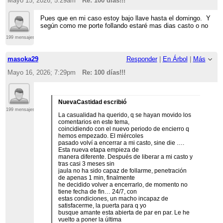
Mayo 15, 2026; 5:29am
Re: 100 días!!!
Pues que en mi caso estoy bajo llave hasta el domingo. Y
según como me porte follando estaré mas dias casto o no
199 mensajes
masoka29
Responder
|
En Árbol
|
Más
Mayo 16, 2026; 7:29pm
Re: 100 días!!!
NuevaCastidad escribió
199 mensajes
La casualidad ha querido, q se hayan movido los
comentarios en este tema,
coincidiendo con el nuevo periodo de encierro q
hemos empezado. El miércoles
pasado volví a encerrar a mi casto, sine die ….
Esta nueva etapa empieza de
manera diferente. Después de liberar a mi casto y
tras casi 3 meses sin
jaula no ha sido capaz de follarme, penetración
de apenas 1 min, finalmente
he decidido volver a encerrarlo, de momento no
tiene fecha de fin… 24/7, con
estas condiciones, un macho incapaz de
satisfacerme, la puerta para q yo
busque amante esta abierta de par en par. Le he
vuelto a poner la última