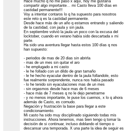
Hace mucho q no me paso x aquí, hoy me gustaría
compartir algo importante… mi Casto lleva 100 días en
castidad permanente!!!
Voy a intentar contaros lo q ha supuesto para nosotros
este reto q es la castidad permanente.
Desde hace más de un año q estamos entrando y saliendo
de la castidad, con jaula y sin jaula.
En septiembre volvió la jaula un poco con la excusa del
locktober, cuando en verano había sido descartada x mi
parte.
Ha sido una aventura llegar hasta estos 100 días q nos
han supuesto:
- periodos de mas de 20 dias sin abrirla
- mas de un mes sin quitar el aro
- he emplugado a mi casto
- le he follado con un dildo de gran tamaño
- le he hecho eyacular dentro de la jaula follandole, esto
fue realmente sorprendente, nunca nos había pasado
- lo he tenido sin eyaculaciones mas de un mes
- sin orgasmos desde hace mas de 6 meses
- hace más de 7 meses q no le dejo penetrarme
- y no menos importante, le puse los cuernos, x lo q ahora
además de Casto, es cornudo.
Negación y frustración la base para llegar a este
condicionamiento.
Mi casto ha sido muy disciplinado siguiendo todas mis
instrucciones. Ahora tenemos, mas bien tengo q tomar la
decisión de si continuar, incluso doblando el tiempo o
descansar una temporada. X una parte la idea de seguir es