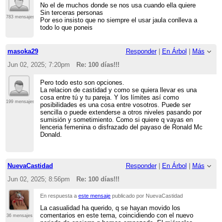
No el de muchos donde se nos usa cuando ella quiere
Sin terceras personas
783 mensajes
Por eso insisto que no siempre el usar jaula conlleva a
todo lo que poneis
masoka29
Responder
|
En Árbol
|
Más
Jun 02, 2025; 7:20pm
Re: 100 días!!!
Pero todo esto son opciones.
La relacion de castidad y como se quiera llevar es una
cosa entre tú y tu pareja. Y los límites así como
199 mensajes
posibilidades es una cosa entre vosotros. Puede ser
sencilla o puede extenderse a otros niveles pasando por
sumisión y sometimiento. Como si quiere q vayas en
lenceria femenina o disfrazado del payaso de Ronald Mc
Donald.
NuevaCastidad
Responder
|
En Árbol
|
Más
Jun 02, 2025; 8:56pm
Re: 100 días!!!
En respuesta a
este mensaje
publicado por NuevaCastidad
La casualidad ha querido, q se hayan movido los
comentarios en este tema, coincidiendo con el nuevo
36 mensajes