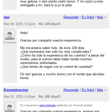
muy golosa, x otra siento cierto temor. Y mi casto q esta
entregado a mí, hará lo q yo le pida.
neo
Responder
|
En Árbol
|
Más
Mar 04, 2025; 5:52pm
Re: 100 días!!!
Hola!
Gracias por compartir vuestra experiencia.
23 mensajes
Me encantaría saber más, de esos 100 días:
¿Qué momentos han sido los más complicados?
¿Cómo ha sido la experiencia de los cuernos? a pesar del
morbo, para el sumiso debe haber tenido muchos
sentimientos enfrentados.
¿Qué temes de seguir con el control de castidad?
Os leo! gracias y mucho ánimo con el rumbo que decidais
tomar.
Enconstruccion
Responder
|
En Árbol
|
Más
Mar 05, 2025; 6:43am
Re: 100 días!!!
En respuesta a
este mensaje
publicado por NuevaCastidad
Gracias por compartir vuestra experiencia, aunque nos