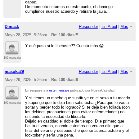
capaz.
De momento estamos en este punto, el domingo
cumplimos nuestro acuerdo y retiraré la jaula…
Dimack
Responder
|
En Árbol
|
Más
Mayo 28, 2025; 5:26pm
Re: 100 días!!!
Y qué paso si lo liberaste?? Cuenta más 😱
105 mensajes
masoka29
Responder
|
En Árbol
|
Más
Mayo 29, 2025; 5:36pm
Re: 100 días!!!
En respuesta a
este mensaje
publicado por NuevaCastidad
Y si tienes un macho que sustituye en el sexo a tu marido
y supongo que te deja bien satisfecha ¿Para que lo vas a
199 mensajes
soltar y perder todo lo logrado? Si te deja bien follada (con
las debidas precauciones para evitar enfermedades) no
entiendo la necesidad de liberarlo.
Déjalo en castidad el doble de tiempo. Dile primero que
hasta el verano, cuando estemos en verano dile que al
final del verano y después dile que se acerca octubre y el
locktober y sería una pena.