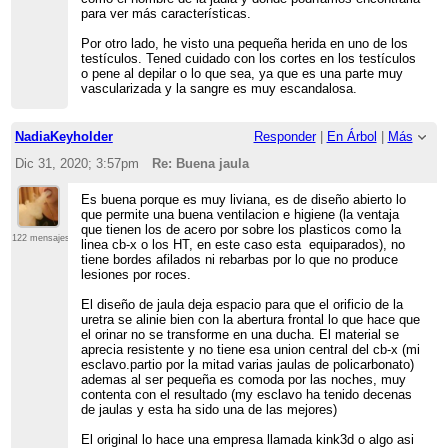
para ver más características.
Por otro lado, he visto una pequeña herida en uno de los
testículos. Tened cuidado con los cortes en los testículos
o pene al depilar o lo que sea, ya que es una parte muy
vascularizada y la sangre es muy escandalosa.
NadiaKeyholder
Responder
|
En Árbol
|
Más
Dic 31, 2020; 3:57pm
Re: Buena jaula
Es buena porque es muy liviana, es de diseño abierto lo
que permite una buena ventilacion e higiene (la ventaja
que tienen los de acero por sobre los plasticos como la
122 mensajes
linea cb-x o los HT, en este caso esta equiparados), no
tiene bordes afilados ni rebarbas por lo que no produce
lesiones por roces.
El diseño de jaula deja espacio para que el orificio de la
uretra se alinie bien con la abertura frontal lo que hace que
el orinar no se transforme en una ducha. El material se
aprecia resistente y no tiene esa union central del cb-x (mi
esclavo.partio por la mitad varias jaulas de policarbonato)
ademas al ser pequeña es comoda por las noches, muy
contenta con el resultado (my esclavo ha tenido decenas
de jaulas y esta ha sido una de las mejores)
El original lo hace una empresa llamada kink3d o algo asi