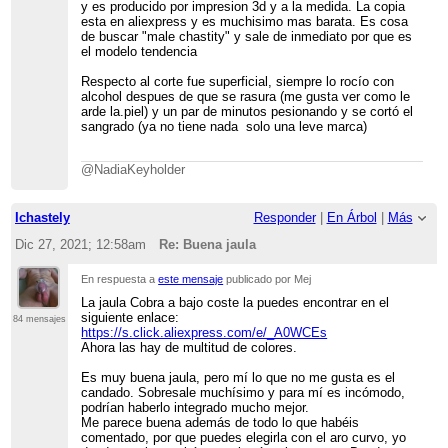
y es producido por impresion 3d y a la medida. La copia
esta en aliexpress y es muchisimo mas barata. Es cosa
de buscar "male chastity" y sale de inmediato por que es
el modelo tendencia
Respecto al corte fue superficial, siempre lo rocío con
alcohol despues de que se rasura (me gusta ver como le
arde la.piel) y un par de minutos pesionando y se cortó el
sangrado (ya no tiene nada solo una leve marca)
@NadiaKeyholder
Ichastely
Responder
|
En Árbol
|
Más
Dic 27, 2021; 12:58am
Re: Buena jaula
En respuesta a
este mensaje
publicado por Mej
La jaula Cobra a bajo coste la puedes encontrar en el
siguiente enlace:
84 mensajes
https://s.click.aliexpress.com/e/_A0WCEs
Ahora las hay de multitud de colores.
Es muy buena jaula, pero mí lo que no me gusta es el
candado. Sobresale muchísimo y para mí es incómodo,
podrían haberlo integrado mucho mejor.
Me parece buena además de todo lo que habéis
comentado, por que puedes elegirla con el aro curvo, yo