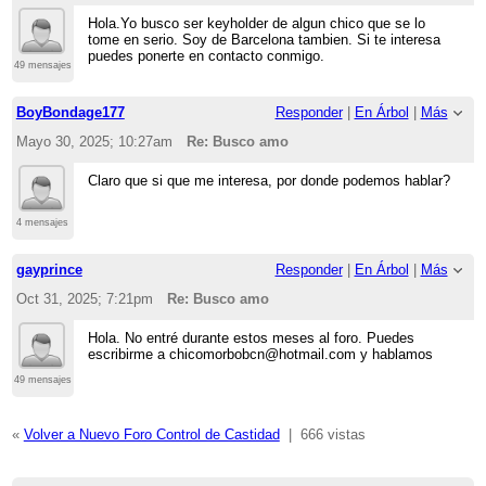
Hola.Yo busco ser keyholder de algun chico que se lo
tome en serio. Soy de Barcelona tambien. Si te interesa
puedes ponerte en contacto conmigo.
49 mensajes
BoyBondage177
Responder
|
En Árbol
|
Más
Mayo 30, 2025; 10:27am
Re: Busco amo
Claro que si que me interesa, por donde podemos hablar?
4 mensajes
gayprince
Responder
|
En Árbol
|
Más
Oct 31, 2025; 7:21pm
Re: Busco amo
Hola. No entré durante estos meses al foro. Puedes
escribirme a chicomorbobcn@hotmail.com y hablamos
49 mensajes
«
Volver a Nuevo Foro Control de Castidad
|
666 vistas