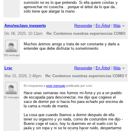
sumisión no es lo que pretendo. Si ella quiere cositas y
aprovechar mi cosecha ...porque el árbol da lo que da...
sólo tiene que alargar la mano.
Amo/esclavo inexperto
Responder
|
En Árbol
|
Más
Dic 06, 2025; 10:12pm
Re: Contemos nuestras experiencias COMO
Muchos ánimos amigo y trata de ser constante y darle a
entender que debe disfrutar tu sometimiento
783 mensajes
Lrsc
Responder
|
En Árbol
|
Más
Mar 15, 2026; 2:46pm
Re: Contemos nuestras experiencias COMO 
En respuesta a
este mensaje
publicado por Lrsc
Hace unas semanas nos fuimos mi Ama y yo a un pueblo
de escapada para desconectar, me dijo que cogiese el
32 mensajes
saco de dormir por si hacia frio para echarlo por encima de
la cama a modo de manta.
La cosa que cuando íbamos a dormir después de ella
tener su orgasmo y yo nada, como de costumbre me dijo -
Bueno coge el saco, hoy tu duermes en el suelo con la
jaula y sin ropa y ni se te ocurra hacer ruido, despertarme