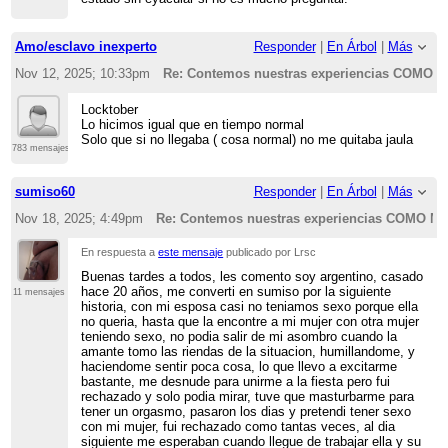
Amo/esclavo inexperto
Responder
|
En Árbol
|
Más
Nov 12, 2025; 10:33pm
Re: Contemos nuestras experiencias COMO
Locktober
Lo hicimos igual que en tiempo normal
Solo que si no llegaba ( cosa normal) no me quitaba jaula
783 mensajes
sumiso60
Responder
|
En Árbol
|
Más
Nov 18, 2025; 4:49pm
Re: Contemos nuestras experiencias COMO
En respuesta a
este mensaje
publicado por Lrsc
Buenas tardes a todos, les comento soy argentino, casado
hace 20 años, me converti en sumiso por la siguiente
11 mensajes
historia, con mi esposa casi no teniamos sexo porque ella
no queria, hasta que la encontre a mi mujer con otra mujer
teniendo sexo, no podia salir de mi asombro cuando la
amante tomo las riendas de la situacion, humillandome, y
haciendome sentir poca cosa, lo que llevo a excitarme
bastante, me desnude para unirme a la fiesta pero fui
rechazado y solo podia mirar, tuve que masturbarme para
tener un orgasmo, pasaron los dias y pretendi tener sexo
con mi mujer, fui rechazado como tantas veces, al dia
siguiente me esperaban cuando llegue de trabajar ella y su