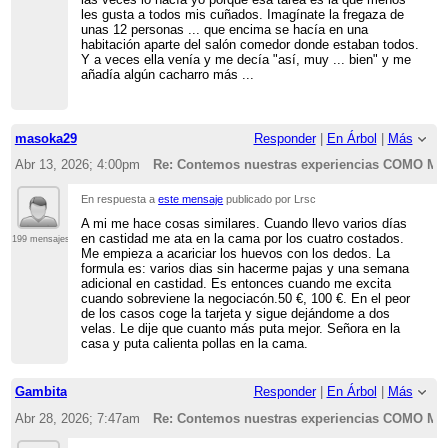
les gusta a todos mis cuñados. Imagínate la fregaza de
unas 12 personas ... que encima se hacía en una
habitación aparte del salón comedor donde estaban todos.
Y a veces ella venía y me decía "así, muy ... bien" y me
añadía algún cacharro más ...
masoka29
Responder
|
En Árbol
|
Más
Abr 13, 2026; 4:00pm
Re: Contemos nuestras experiencias COMO 
En respuesta a
este mensaje
publicado por Lrsc
A mi me hace cosas similares. Cuando llevo varios días
en castidad me ata en la cama por los cuatro costados.
199 mensajes
Me empieza a acariciar los huevos con los dedos. La
formula es: varios dias sin hacerme pajas y una semana
adicional en castidad. Es entonces cuando me excita
cuando sobreviene la negociacón.50 €, 100 €. En el peor
de los casos coge la tarjeta y sigue dejándome a dos
velas. Le dije que cuanto más puta mejor. Señora en la
casa y puta calienta pollas en la cama.
Gambita
Responder
|
En Árbol
|
Más
Abr 28, 2026; 7:47am
Re: Contemos nuestras experiencias COMO 