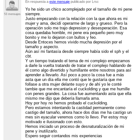
En respuesta a
este mensaje
publicado por Lrsc
Yo he sido un chico acomplejado por el tamaño de mi pene
siempre.
53 mensajes
Justo empezando con la relación con la que ahora es mi
mujer y ama, decidí operarme de largo y grueso. Pero la
operación solo me trajo depresion y desesperación. Esa
cosa quedaba horrible, mi pene era pequeño pero muy
bonito y me lo dejaron con bultos y feo.
Desde Entoces hemos vivido mucha depresión por el
tamaño y aspecto.
Aún así mi fantasía desde siempre había sido el sph y el
cbt.
Y un tiempo tratando el tema de mi complejo empezamos
a darle la vuelta tratando de tratar el complejo hablando de
él como algo divertido y humillante entre nosotros para así
aprender a llevarlo. Así poco a poco la cosa fue a más
asta que un día ella me contó que le gustaría que me
follase a otra mujer delante suyo y de ahí yo le conté
tambie que me encantaría el cuckolding y que me humille
con penes grandes. La cosa fue aumentando asta que ella
mismo me dijo que debería llamarla ama.
Hoy por hoy no hemos probado el cuckolding.
Pero estamos intentando la castidad permanente como
castigo del tamaño, ahora hace dos días me ha castigo un
mes sin eyacular veremos como lo llevo. Per estoy muy
motivado e ilusionado con esto.
Hemos iniciado un proceso de desnaturalización de mi
pene y inutilizarlo.
Espero seguir contandos mis experiencias