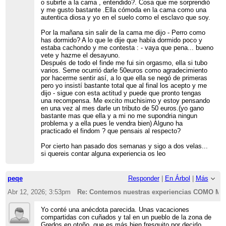
o subirte a la cama , entendido?. Cosa que me sorprendió
y me gusto bastante .Ella cómoda en la cama como una
autentica diosa y yo en el suelo como el esclavo que soy.
Por la mañana sin salir de la cama me dijo - Perro como
has dormido? A lo que le dije que había dormido poco y
estaba cachondo y me contesta : - vaya que pena... bueno
vete y hazme el desayuno.
Después de todo el finde me fui sin orgasmo, ella si tubo
varios. Seme ocurrió darle 50euros como agradecimiento
por hacerme sentir así, a lo que ella se negó de primeras
pero yo insistí bastante total que al final los acepto y me
dijo - sigue con esta actitud y puede que pronto tengas
una recompensa. Me excito muchisimo y estoy pensando
en una vez al mes darle un tributo de 50 euros.(yo gano
bastante mas que ella y a mi no me supondria ningun
problema y a ella pues le vendra bien) Alguno ha
practicado el findom ? que pensais al respecto?
Por cierto han pasado dos semanas y sigo a dos velas...
si quereis contar alguna experiencia os leo
peqe
Responder
|
En Árbol
|
Más
Abr 12, 2026; 3:53pm
Re: Contemos nuestras experiencias COMO 
Yo conté una anécdota parecida. Unas vacaciones
compartidas con cuñados y tal en un pueblo de la zona de
Gredos en otoño, que es más bien fresquito por decirlo