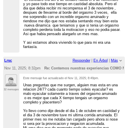
y yo pase todo ese tiempo en castidad absoluta. Pero el
dia que debia recibir mi recompensa el 3 de noviembre ,
despues de llevarme al borde del orgasmo 3 veces, ella
me sorprendio con un increible orgasmo arruinado y
riendose me dijo que nos estaba sentando muy bien esta
nueva dinamica que teniamos y que si tenia un orgasmo
completo perderia toda la motivacion y eso no podia pasar.
Asi que habia pensado alargarlo un mes mas.
Y asi estamos ahora viviendo lo que para mi era una
fantasía.
Lrsc
Responder
|
En Árbol
|
Más
Nov 11, 2025; 8:32pm
Re: Contemos nuestras experiencias COMO 
Este mensaje fue actualizado el
Nov 11, 2025; 8:49pm
.
Unas preguntas que me surgen, alguien mas esta en una
relacion 24/7? cada cuanto tiempo soleis eyacular? es
32 mensajes
malo eyacular solamente a traves del orgasmo arruinado
o es mejor que cada X tiempo tengais un orgasmo
completo y placentero?
Yo llevo como dije desde el dia 1 de octubre en castidad y
el dia 3 de noviembre tuve mi ultima corrida arruinada. El
primer mes no me notaba tan cargado pero ahora si nose
si sera por la provocacion y negacion acumulada.
Mi ama dice que de momento nada de eyacular que