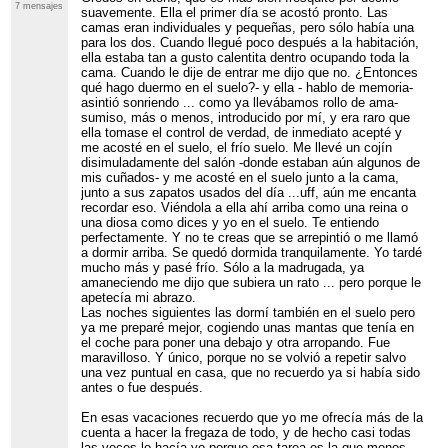
7 mensajes
suavemente. Ella el primer día se acostó pronto. Las
camas eran individuales y pequeñas, pero sólo había una
para los dos. Cuando llegué poco después a la habitación,
ella estaba tan a gusto calentita dentro ocupando toda la
cama. Cuando le dije de entrar me dijo que no. ¿Entonces
qué hago duermo en el suelo?- y ella - hablo de memoria-
asintió sonriendo ... como ya llevábamos rollo de ama-
sumiso, más o menos, introducido por mí, y era raro que
ella tomase el control de verdad, de inmediato acepté y
me acosté en el suelo, el frío suelo. Me llevé un cojín
disimuladamente del salón -donde estaban aún algunos de
mis cuñados- y me acosté en el suelo junto a la cama,
junto a sus zapatos usados del día ...uff, aún me encanta
recordar eso. Viéndola a ella ahí arriba como una reina o
una diosa como dices y yo en el suelo. Te entiendo
perfectamente. Y no te creas que se arrepintió o me llamó
a dormir arriba. Se quedó dormida tranquilamente. Yo tardé
mucho más y pasé frío. Sólo a la madrugada, ya
amaneciendo me dijo que subiera un rato ... pero porque le
apetecía mi abrazo.
Las noches siguientes las dormí también en el suelo pero
ya me preparé mejor, cogiendo unas mantas que tenía en
el coche para poner una debajo y otra arropando. Fue
maravilloso. Y único, porque no se volvió a repetir salvo
una vez puntual en casa, que no recuerdo ya si había sido
antes o fue después.
En esas vacaciones recuerdo que yo me ofrecía más de la
cuenta a hacer la fregaza de todo, y de hecho casi todas
las veces lo hacía yo porque esa tarea es la que menos