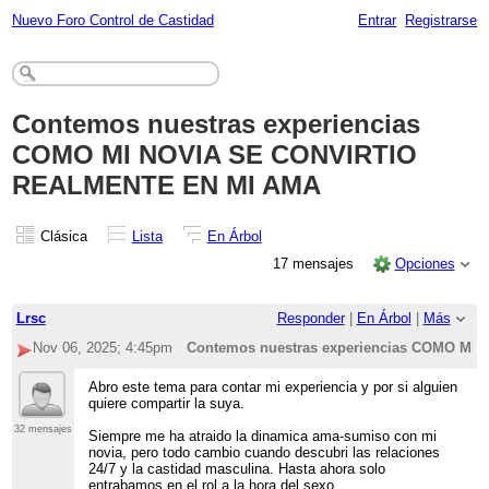
Nuevo Foro Control de Castidad
Entrar
Registrarse
Contemos nuestras experiencias
COMO MI NOVIA SE CONVIRTIO
REALMENTE EN MI AMA
Clásica
Lista
En Árbol
17 mensajes
Opciones
Lrsc
Responder
|
En Árbol
|
Más
Nov 06, 2025; 4:45pm
Contemos nuestras experiencias COMO M
Abro este tema para contar mi experiencia y por si alguien
quiere compartir la suya.
32 mensajes
Siempre me ha atraido la dinamica ama-sumiso con mi
novia, pero todo cambio cuando descubri las relaciones
24/7 y la castidad masculina. Hasta ahora solo
entrabamos en el rol a la hora del sexo.