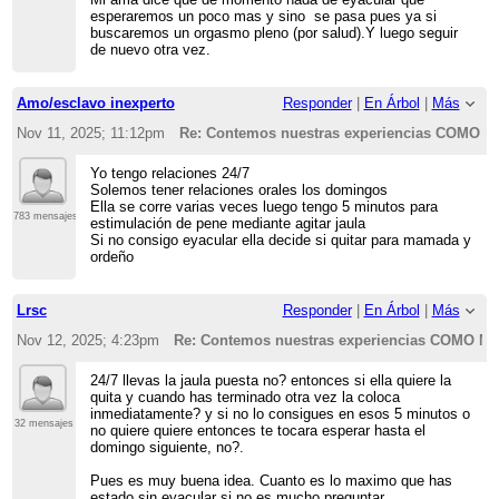
esperaremos un poco mas y sino se pasa pues ya si
buscaremos un orgasmo pleno (por salud).Y luego seguir
de nuevo otra vez.
Amo/esclavo inexperto
Responder
|
En Árbol
|
Más
Nov 11, 2025; 11:12pm
Re: Contemos nuestras experiencias COMO
Yo tengo relaciones 24/7
Solemos tener relaciones orales los domingos
Ella se corre varias veces luego tengo 5 minutos para
783 mensajes
estimulación de pene mediante agitar jaula
Si no consigo eyacular ella decide si quitar para mamada y
ordeño
Lrsc
Responder
|
En Árbol
|
Más
Nov 12, 2025; 4:23pm
Re: Contemos nuestras experiencias COMO
24/7 llevas la jaula puesta no? entonces si ella quiere la
quita y cuando has terminado otra vez la coloca
inmediatamente? y si no lo consigues en esos 5 minutos o
32 mensajes
no quiere quiere entonces te tocara esperar hasta el
domingo siguiente, no?.
Pues es muy buena idea. Cuanto es lo maximo que has
estado sin eyacular si no es mucho preguntar.