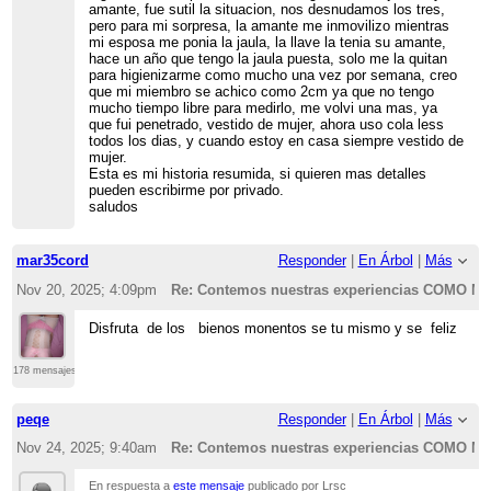
amante, fue sutil la situacion, nos desnudamos los tres,
pero para mi sorpresa, la amante me inmovilizo mientras
mi esposa me ponia la jaula, la llave la tenia su amante,
hace un año que tengo la jaula puesta, solo me la quitan
para higienizarme como mucho una vez por semana, creo
que mi miembro se achico como 2cm ya que no tengo
mucho tiempo libre para medirlo, me volvi una mas, ya
que fui penetrado, vestido de mujer, ahora uso cola less
todos los dias, y cuando estoy en casa siempre vestido de
mujer.
Esta es mi historia resumida, si quieren mas detalles
pueden escribirme por privado.
saludos
mar35cord
Responder
|
En Árbol
|
Más
Nov 20, 2025; 4:09pm
Re: Contemos nuestras experiencias COMO
Disfruta de los bienos monentos se tu mismo y se feliz
178 mensajes
peqe
Responder
|
En Árbol
|
Más
Nov 24, 2025; 9:40am
Re: Contemos nuestras experiencias COMO
En respuesta a
este mensaje
publicado por Lrsc