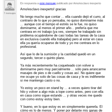
En respuesta a
este mensaje
publicado por Amo/esclavo inexperto
Amo/esclavo inexperto! gracias
7 mensajes
No tengo mucho que contar ... ella cuando dejó el curro, al
contrario de lo que yo pensaba, no quiso dominarme más
... aunque con el tiempo el estrés se le fue, no quiso
dominarme, al menos el primer año... prefería que me
centrara en mi trabajo (ya ves, siempre he trabajado sin
problema ocupándome de casi todas las tareas de la casa
en exclusiva cuando ella trabajaba) pero al estar en casa
ella ya quería ocuparse de todo y yo me centrara en lo
profesional.
Así que lo de la sumisión y la castidad quedó en un
segundo, tercer o quinto plano.
Ya más recientemente ha coqueteado con volver a
dominarme pero muy parcialmente ... sólo para arrancarme
masajes de pies o de cuello y cosas así. No quiere que
me ocupe yo solo de las cosas de casa y le es indiferente
si me mantengo casto o no.
Yo estoy un poco en stand by ... a veces quiero tirar del
hilo y volver a algo más a tope como antes, pero con ella
en casa como sigue estando ... y otras veces me quedo
con como estoy estoy bien.
Y bueno, en lo que estoy es en simplemente quererla. El
cómo es lo de menos. Y poner por delante mis ganas de