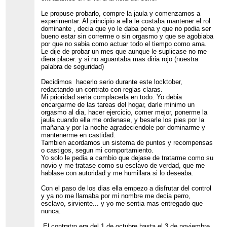
Le propuse probarlo, compre la jaula y comenzamos a
experimentar. Al principio a ella le costaba mantener el rol
dominante , decia que yo le daba pena y que no podia ser
bueno estar sin correrme o sin orgasmo y que se agobiaba
por que no sabia como actuar todo el tiempo como ama.
Le dije de probar un mes que aunque le suplicase no me
diera placer. y si no aguantaba mas diria rojo (nuestra
palabra de seguridad)
Decidimos hacerlo serio durante este locktober,
redactando un contrato con reglas claras.
Mi prioridad seria complacerla en todo. Yo debia
encargarme de las tareas del hogar, darle minimo un
orgasmo al dia, hacer ejercicio, comer mejor, ponerme la
jaula cuando ella me ordenase, y besarle los pies por la
mañana y por la noche agradeciendole por dominarme y
mantenerme en castidad.
Tambien acordamos un sistema de puntos y recompensas
o castigos, segun mi comportamiento.
Yo solo le pedia a cambio que dejase de tratarme como su
novio y me tratase como su esclavo de verdad, que me
hablase con autoridad y me humillara si lo deseaba.
Con el paso de los dias ella empezo a disfrutar del control
y ya no me llamaba por mi nombre me decia perro,
esclavo, sirviente... y yo me sentia mas entregado que
nunca.
El contratro era del 1 de octubre hasta el 3 de noviembre