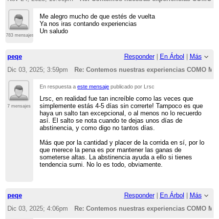
Me alegro mucho de que estés de vuelta
Ya nos iras contando experiencias
Un saludo
783 mensajes
peqe
Responder
|
En Árbol
|
Más
Dic 03, 2025; 3:59pm
Re: Contemos nuestras experiencias COMO 
En respuesta a
este mensaje
publicado por Lrsc
Lrsc, en realidad fue tan increíble como las veces que
simplemente estás 4-5 días sin correrte! Tampoco es que
7 mensajes
haya un salto tan excepcional, o al menos no lo recuerdo
así. El salto se nota cuando te dejas unos días de
abstinencia, y como digo no tantos días.
Más que por la cantidad y placer de la corrida en sí, por lo
que merece la pena es por mantener las ganas de
someterse altas. La abstinencia ayuda a ello si tienes
tendencia sumi. No lo es todo, obviamente.
peqe
Responder
|
En Árbol
|
Más
Dic 03, 2025; 4:06pm
Re: Contemos nuestras experiencias COMO 