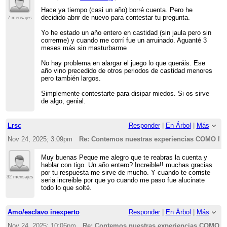
Hace ya tiempo (casi un año) borré cuenta. Pero he
decidido abrir de nuevo para contestar tu pregunta.
7 mensajes
Yo he estado un año entero en castidad (sin jaula pero sin
correrme) y cuando me corrí fue un arruinado. Aguanté 3
meses más sin masturbarme
No hay problema en alargar el juego lo que queráis. Ese
año vino precedido de otros periodos de castidad menores
pero también largos.
Simplemente contestarte para disipar miedos. Si os sirve
de algo, genial.
Lrsc
Responder
|
En Árbol
|
Más
Nov 24, 2025; 3:09pm
Re: Contemos nuestras experiencias COMO
Muy buenas Peque me alegro que te reabras la cuenta y
hablar con tigo. Un año entero? Increible!! muchas gracias
por tu respuesta me sirve de mucho. Y cuando te corriste
32 mensajes
seria increible por que yo cuando me paso fue alucinate
todo lo que solté.
Amo/esclavo inexperto
Responder
|
En Árbol
|
Más
Nov 24, 2025; 10:06pm
Re: Contemos nuestras experiencias COMO