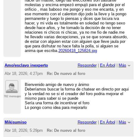
hacer un máster, luego las erecciones son bastante
molestas y encima empezó empujó para el glande por el
orificio , mas baboso me pongo y eso me encanta, y en
ese momento con el calenton dijo jodo la lleve y la pongo
permanente y luego lo piensas y dices que locura iva
hacer, y mi vida es totalmente en soledad no tengo sexo
desde hace años, y he tomado la decisión de no tener
relaciones ni chicos ni chicas, ya no me fio de nadie.me
he llevado varias decepciones, ya se que sonara absurdo,
de estar con alguien estar con alguien que lleve jaula por
que para disfrutar no hace falta la polla, si alguien se
anima que escriba.
20260418_125824.jpg
Amo/esclavo inexperto
Responder
|
En Árbol
|
Más
Abr 18, 2026; 4:27pm
Re: De nuevo al foro
Bienvenido amigo de nuevo y ánimo
Deberíamos buscar la forma de chatear en directo por aqui
y la verdad no se si el creador del foro podria mejorar el
782 mensajes
mismo para saber si se puede
Sería una forma de incentivar el foro
Lo pongo como idea para mejorarlo
Mikisumiso
Responder
|
En Árbol
|
Más
Abr 18, 2026; 5:29pm
Re: De nuevo al foro