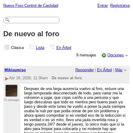
Nuevo Foro Control de Castidad
Entrar
Registrarse
De nuevo al foro
Clásica
Lista
En Árbol
9 mensajes
Opciones
Mikisumiso
Responder
|
En Árbol
|
Más
Abr 18, 2026; 11:36am
De nuevo al foro
Despues de una larga ausencia vuelvo al foro, estuve una
larga temporada desconectado de todo, para variar me la
volvieron a jugar, que cojas cariño a una persona y que
75 mensajes
luego descubras que todo es mentira pero bueno pues ya
paso y desde este lunes he vuelto a poner la jaula siempre
usaba la nub por que podia orinar de pie sin problema y
ahora quiero comprobar si es verdad eso de la reducción si
es verdad o es un mito, llevo una jaula invertida rosa y
tengo puesta 24/7 desde el jueves, lo único malo que si la
abro para limpiar para colocarla y no moleste hay que