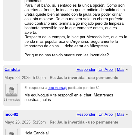
problemas.
Para ir al baño, si, sentado es la unica opción. Como son
abiertas al frente, lo ideal es que el orificio de salida de la
uretra quede bien alineado con la jaula para poder orinar
casi sin mojarse. De esa manera sale un chorro perfecto.
Caso contrario uno termina algo mojado pero de limpieza
bastante accesible por lo que comenté antes, que es
abierta.
Respecto de la compra, lo hice por Mercadolibre, que es la
tienda mas popular acá en Argentina. Seguramente la
importaron de china.... debe estar en Aliexpress.
Por que no has tenido suerte con las invertidas?
Candela
Responder
|
En Árbol
|
Más
Mayo 23, 2025; 5:00pm
Re: Jaula invertida - uso permanente
En respuesta a
este mensaje
publicado por nico-82
Me equivoqué y te respondí en el chat: Mostremos
nuestras jaulas
34 mensajes
nico-82
Responder
|
En Árbol
|
Más
Mayo 23, 2025; 5:15pm
Re: Jaula invertida - uso permanente
Hola Candela!