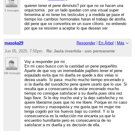
quieren tener el pene diminuto? por que no se hacen una
orquictomia . por un lado quedan con una visual super
2 mensajes
femenina al no tener los testiculos y a medida qe pase el
tiempo los cambios hormonales haran el trabajo de atrofia
del pene que se convertira en un suve clitoris. no entiendo
por que se resisten a aceptar lo que desean ser
masoka29
Responder
|
En Árbol
|
Más
Jun 05, 2025; 7:50pm
Re: Jaula invertida - uso permanente
Voy a responder por mi .
En mi caso busco con la castidad un pene pequeñito.
Aparte de que soy un irremediable pajillero tener el pene
199 mensajes
enjaulado evita que mi dueña se quede a dos velas si
desea usarlo. Si pasa mucho mucho tiempo encerrado y
si la dueña del susodicho pene quiere usarlo que lo use. Si
resulta que a consecuencia de estar encerrado mucho
tiempo no consigue satisfacer a su dueña pues otra vez
bajo llave. Si le doy mucho oral y la dejo satisfecha y no
quiere liberarme pues que no me libere. Porque en mi caso
soy sumiso y masoquista y me gusta que mi mujer me
tenga cogido por los huevos bajo su control. Y si la
consecuencia es la reducción me encanta ya que lo
encuentro humillante pero es consecuencia de no
satisfacer a mi dueña y es decisión de ella.