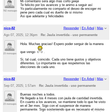
Mi comentario sera algo mas corto jjeeje
Te felicito por los avances y te animo a seguir así
Yo particularmente no comparto el deseo de encoger mi
782 mensajes
pene pero cada cual es dueño de si mismo
Asi que adelante y felicidades
nico-82
Responder
|
En Árbol
|
Más
Ago 07, 2025; 12:36pm
Re: Jaula invertida - uso permanente
Hola. Muchas gracias! Espero poder serguir de la manera
que vengo
.
23 mensajes
Si, tal cual, coincido. Cada uno tiene gustos y objetivos
diferentes. Lo importante es que respetemos las
elecciones de cada uno.
nico-82
Responder
|
En Árbol
|
Más
Sep 07, 2025; 1:57am
Re: Jaula invertida - uso permanente
Buenas noches a todos.
He llegado a los 4 meses con jaula de castidad invertida.
En cuanto a los avances, se mantiene todo lo que he visto
23 mensajes
en el 3er mes. Sigo con el suspensor de manera
permanente. Sigo sosteniendo que es necesario el mismo