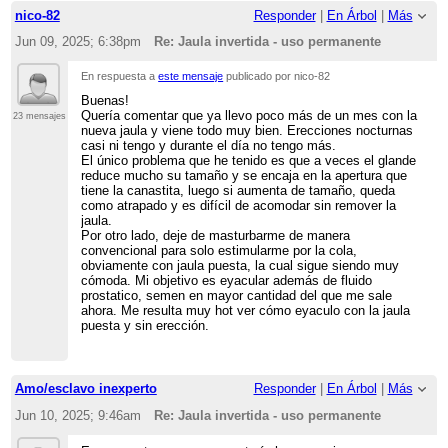
nico-82
Responder
|
En Árbol
|
Más
Jun 09, 2025; 6:38pm
Re: Jaula invertida - uso permanente
En respuesta a
este mensaje
publicado por nico-82
Buenas!
Quería comentar que ya llevo poco más de un mes con la
23 mensajes
nueva jaula y viene todo muy bien. Erecciones nocturnas
casi ni tengo y durante el día no tengo más.
El único problema que he tenido es que a veces el glande
reduce mucho su tamaño y se encaja en la apertura que
tiene la canastita, luego si aumenta de tamaño, queda
como atrapado y es difícil de acomodar sin remover la
jaula.
Por otro lado, deje de masturbarme de manera
convencional para solo estimularme por la cola,
obviamente con jaula puesta, la cual sigue siendo muy
cómoda. Mi objetivo es eyacular además de fluido
prostatico, semen en mayor cantidad del que me sale
ahora. Me resulta muy hot ver cómo eyaculo con la jaula
puesta y sin erección.
Amo/esclavo inexperto
Responder
|
En Árbol
|
Más
Jun 10, 2025; 9:46am
Re: Jaula invertida - uso permanente