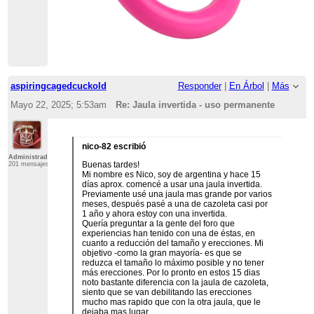
aspiringcagedcuckold
Responder
|
En Árbol
|
Más
Mayo 22, 2025; 5:53am
Re: Jaula invertida - uso permanente
nico-82 escribió
Administrador
Buenas tardes!
201 mensajes
Mi nombre es Nico, soy de argentina y hace 15
días aprox. comencé a usar una jaula invertida.
Previamente usé una jaula mas grande por varios
meses, después pasé a una de cazoleta casi por
1 año y ahora estoy con una invertida.
Quería preguntar a la gente del foro que
experiencias han tenido con una de éstas, en
cuanto a reducción del tamaño y erecciones. Mi
objetivo -como la gran mayoría- es que se
reduzca el tamaño lo máximo posible y no tener
más erecciones. Por lo pronto en estos 15 dias
noto bastante diferencia con la jaula de cazoleta,
siento que se van debilitando las erecciones
mucho mas rapido que con la otra jaula, que le
dejaba mas lugar.