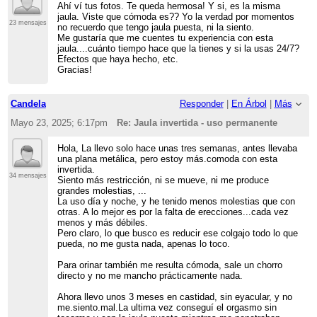
Ahí ví tus fotos. Te queda hermosa! Y si, es la misma
jaula. Viste que cómoda es?? Yo la verdad por momentos
23 mensajes
no recuerdo que tengo jaula puesta, ni la siento.
Me gustaría que me cuentes tu experiencia con esta
jaula....cuánto tiempo hace que la tienes y si la usas 24/7?
Efectos que haya hecho, etc.
Gracias!
Candela
Responder
|
En Árbol
|
Más
Mayo 23, 2025; 6:17pm
Re: Jaula invertida - uso permanente
Hola, La llevo solo hace unas tres semanas, antes llevaba
una plana metálica, pero estoy más.comoda con esta
invertida.
34 mensajes
Siento más restricción, ni se mueve, ni me produce
grandes molestias, ...
La uso día y noche, y he tenido menos molestias que con
otras. A lo mejor es por la falta de erecciones...cada vez
menos y más débiles.
Pero claro, lo que busco es reducir ese colgajo todo lo que
pueda, no me gusta nada, apenas lo toco.
Para orinar también me resulta cómoda, sale un chorro
directo y no me mancho prácticamente nada.
Ahora llevo unos 3 meses en castidad, sin eyacular, y no
me.siento.mal.La ultima vez conseguí el orgasmo sin