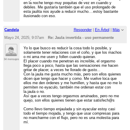
en la noche tengo muy poquitas de vez en cuando y
debiles. Me gustaría también que el uso prolongado de
esta jaulita nos ayude a reducir mucho....estoy bastante
ilusionado con eso.
Candela
Responder
|
En Árbol
|
Más
Mayo 24, 2025; 9:07am
Re: Jaula invertida - uso permanente
Yo lo que busco es reducir la cosa todo lo posible, y
solamente tener relaciones con el coño, y que los machos
o mi ama me usen y follen cuando quieran.
34 mensajes
El placer cuando me penetran es increíble, el orgasmo
llega poco a poco, hasta que las sensaciones me hacen
gritar de placer, a veces he llorado de gusto...
Con la jaula me gusta mucho más, pero son ellos quienes
dicen que tengo que hacer y como. Me vuelve loca que
ellos me den órdenes y me humillen, y hasta que no me lo
permiten no eyaculo, también me ordenan estar con
la.jaula o no.
Así que a veces tengo orgasmos arruinados, pero no me
quejo, son ellos quienes tienen que estar satisfech@s
Como llevo tiempo enjaulada y sin eyacular estoy casi
todo el tiempo mojada, y tengo que usar compresas para
no mancharme con el flujo, pero no es una molestia para
mí.