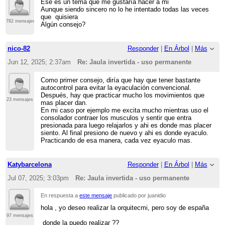
Ese es un tema que me gustaría hacer a mi
Aunque siendo sincero no lo he intentado todas las veces
que quisiera
782 mensajes
Algún consejo?
nico-82
Responder
|
En Árbol
|
Más
Jun 12, 2025; 2:37am
Re: Jaula invertida - uso permanente
Como primer consejo, diría que hay que tener bastante
autocontrol para evitar la eyaculación convencional.
Después, hay que practicar mucho los movimientos que
23 mensajes
mas placer dan.
En mi caso por ejemplo me excita mucho mientras uso el
consolador contraer los musculos y sentir que entra
presionada para luego relajarlos y ahi es donde mas placer
siento. Al final presiono de nuevo y ahi es donde eyaculo.
Practicando de esa manera, cada vez eyaculo mas.
Katybarcelona
Responder
|
En Árbol
|
Más
Jul 07, 2025; 3:03pm
Re: Jaula invertida - uso permanente
En respuesta a
este mensaje
publicado por juanidio
hola , yo deseo realizar la orquitecmi, pero soy de españa
97 mensajes
donde la puedo realizar ??