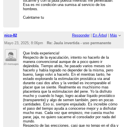
tocarme y con la jaula puesta mientras me penetraban.
Esa es mi condición una sumisa al servicio de los
hombres.
Cuéntame tu
nico-82
Responder
|
En Árbol
|
Más
Mayo 23, 2025; 8:06pm
Re: Jaula invertida - uso permanente
Que linda experiencia!
Respecto de la eyaculación, intento no hacerlo de la
manera convencional aunque de a poco quiero ir
23 mensajes
dejándola. Tiempo atrás, he pasado varios meses sin
hacerlo y había logrado no depender de la misma, pero
bueno, luego volvi a hacerlo. En el mientras tanto, he
estado explorando la estimulación prostática via anal
durante casi dos años y la verdad es incomparable el
placer que se siente. Realmente es muchísimo mas
placentera que la estimulacion del pene. Yo la disfruto
mucho y cuando lo hago, logro acabar líquido prostático
(transparente) y algo de semen también, pero en pocas
cantidades. Eso si, siempre enjaulado. Es increible cómo
el paso del tiempo ayuda a conocerse mejor y a disfrutar
mucho mas. Cada vez que empiezo, me cuesta mucho
parar, jaja, no quiero sacarme el consolador por nada del
mundo.
Respecto de las erecciones, casi que no tengo en el día y