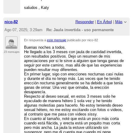
saludos , Katy
nico-82
Responder
|
En Árbol
|
Más
Ago 07, 2025; 3:29am
Re: Jaula invertida - uso permanente
En respuesta a
este mensaje
publicado por nico-82
Buenas noches a todos.
He llegado a los 3 meses con jaula de castidad invertida,
23 mensajes
con resultados positivos. Dejo un resumen de mis
apreciaciones por si le sirve a alguien que tenga ganas de
seguir por este camino, mas allá de que las experiencias
pueden resultar muy diferentes.
En primer lugar, sigo con erecciones nocturnas casi nulas
y durante el día no tengo más. Las veces que he tenido
erección nocturna generalmente se ha debido a que tenía
ganas de orinar. Una vez que orinaba, la erección
desaparecía.
Respecto al deseo sexual, en estos 3 meses solo he
eyaculado de manera hétero 1 sola vez y he tenido
algunas molestias para hacerlo. No estoy teniendo deseo
sexual hétero, no me estoy excitando con fotos o videos,
al contrario que me pasa con videos sissy.
En cuanto al tamaño, noté que está un poco más corta
cuando está flácida, y erecta está un poquito mas corta
pero más ancha. La jaula la estuve utilizando sin
suspensor, pero me di cuenta que cuando mi pene