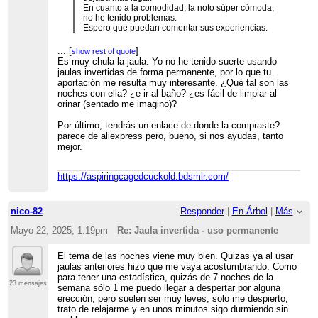
En cuanto a la comodidad, la noto súper cómoda,
no he tenido problemas.
Espero que puedan comentar sus experiencias.
Muchas gracias!!
...
[
]
show rest of quote
PD: les dejo una imagen de la jaula.
Es muy chula la jaula. Yo no he tenido suerte usando
jaulas invertidas de forma permanente, por lo que tu
aportación me resulta muy interesante. ¿Qué tal son las
noches con ella? ¿e ir al baño? ¿es fácil de limpiar al
orinar (sentado me imagino)?
Por último, tendrás un enlace de donde la compraste?
parece de aliexpress pero, bueno, si nos ayudas, tanto
mejor.
https://aspiringcagedcuckold.bdsmlr.com/
nico-82
Responder
|
En Árbol
|
Más
Mayo 22, 2025; 1:19pm
Re: Jaula invertida - uso permanente
El tema de las noches viene muy bien. Quizas ya al usar
jaulas anteriores hizo que me vaya acostumbrando. Como
para tener una estadística, quizás de 7 noches de la
23 mensajes
semana sólo 1 me puedo llegar a despertar por alguna
erección, pero suelen ser muy leves, solo me despierto,
trato de relajarme y en unos minutos sigo durmiendo sin