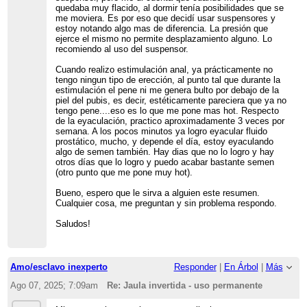
quedaba muy flacido, al dormir tenía posibilidades que se
me moviera. Es por eso que decidí usar suspensores y
estoy notando algo mas de diferencia. La presión que
ejerce el mismo no permite desplazamiento alguno. Lo
recomiendo al uso del suspensor.
Cuando realizo estimulación anal, ya prácticamente no
tengo ningun tipo de erección, al punto tal que durante la
estimulación el pene ni me genera bulto por debajo de la
piel del pubis, es decir, estéticamente pareciera que ya no
tengo pene....eso es lo que me pone mas hot. Respecto
de la eyaculación, practico aproximadamente 3 veces por
semana. A los pocos minutos ya logro eyacular fluido
prostático, mucho, y depende el día, estoy eyaculando
algo de semen también. Hay dias que no lo logro y hay
otros días que lo logro y puedo acabar bastante semen
(otro punto que me pone muy hot).
Bueno, espero que le sirva a alguien este resumen.
Cualquier cosa, me preguntan y sin problema respondo.
Saludos!
Amo/esclavo inexperto
Responder
|
En Árbol
|
Más
Ago 07, 2025; 7:09am
Re: Jaula invertida - uso permanente