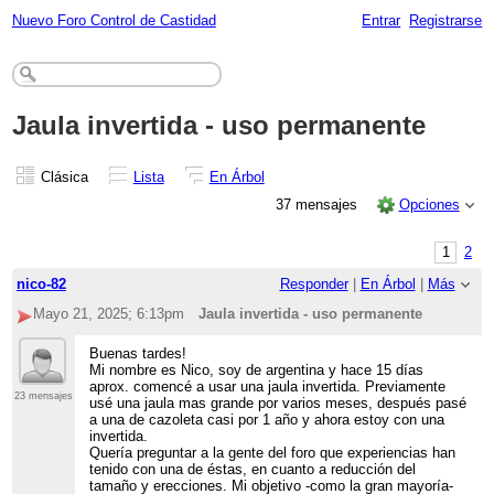
Nuevo Foro Control de Castidad
Entrar
Registrarse
Jaula invertida - uso permanente
Clásica
Lista
En Árbol
37 mensajes
Opciones
1
2
nico-82
Responder
|
En Árbol
|
Más
Mayo 21, 2025; 6:13pm
Jaula invertida - uso permanente
Buenas tardes!
Mi nombre es Nico, soy de argentina y hace 15 días
aprox. comencé a usar una jaula invertida. Previamente
23 mensajes
usé una jaula mas grande por varios meses, después pasé
a una de cazoleta casi por 1 año y ahora estoy con una
invertida.
Quería preguntar a la gente del foro que experiencias han
tenido con una de éstas, en cuanto a reducción del
tamaño y erecciones. Mi objetivo -como la gran mayoría-