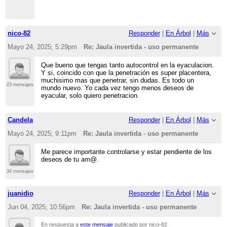
nico-82
Responder
|
En Árbol
|
Más
Mayo 24, 2025; 5:29pm
Re: Jaula invertida - uso permanente
Que bueno que tengas tanto autocontrol en la eyaculacion.
Y si, coincido con que la penetración es super placentera,
muchisimo mas que penetrar, sin dudas. Es todo un
23 mensajes
mundo nuevo. Yo cada vez tengo menos deseos de
eyacular, solo quiero penetracion.
Candela
Responder
|
En Árbol
|
Más
Mayo 24, 2025; 9:11pm
Re: Jaula invertida - uso permanente
Me parece importante controlarse y estar pendiente de los
deseos de tu am@.
34 mensajes
juanidio
Responder
|
En Árbol
|
Más
Jun 04, 2025; 10:56pm
Re: Jaula invertida - uso permanente
En respuesta a
este mensaje
publicado por nico-82