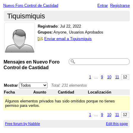
Nuevo Foro Control de Castidad
Entrar
Registrarse
Tiquismiquis
Registrado
:
Jul 22, 2022
Grupos:
Anyone, Usuarios Aprobados
Enviar email a Tiquismiquis
Mensajes en Nuevo Foro
Control de Castidad
1
...
9
10
11
12
Mostrar
Total: 231 elementos
Fecha
Asunto
Cantidad
Localización
Algunos elementos privados has sido omitidos porque no tienes
permiso para verlos.
1
...
9
10
11
12
Free forum by Nabble
Edit this page