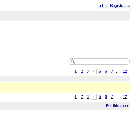
Entrar
Registrarse
1
2
3
4
5
6
7
...
12
1
2
3
4
5
6
7
...
12
Edit this page