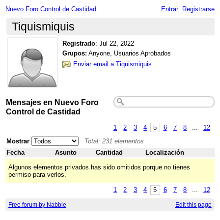
Nuevo Foro Control de Castidad
Entrar
Registrarse
Tiquismiquis
Registrado
:
Jul 22, 2022
Grupos:
Anyone, Usuarios Aprobados
Enviar email a Tiquismiquis
Mensajes en Nuevo Foro
Control de Castidad
1
2
3
4
5
6
7
8
...
12
Mostrar
Total: 231 elementos
Fecha
Asunto
Cantidad
Localización
Algunos elementos privados has sido omitidos porque no tienes
permiso para verlos.
1
2
3
4
5
6
7
8
...
12
Free forum by Nabble
Edit this page