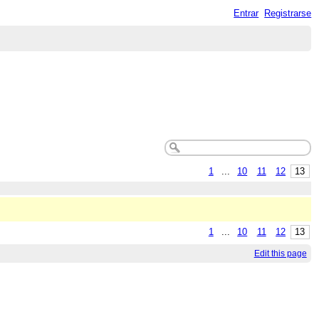
Entrar
Registrarse
1
...
10
11
12
13
1
...
10
11
12
13
Edit this page