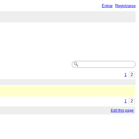
Entrar
Registrarse
1
2
1
2
Edit this page