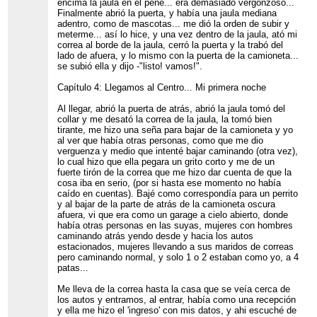
encima la jaula en el pene... era demasiado vergonzoso...
Finalmente abrió la puerta, y había una jaula mediana
adentro, como de mascotas... me dió la orden de subir y
meterme... así lo hice, y una vez dentro de la jaula, ató mi
correa al borde de la jaula, cerró la puerta y la trabó del
lado de afuera, y lo mismo con la puerta de la camioneta...
se subió ella y dijo -"listo! vamos!".
Capítulo 4: Llegamos al Centro... Mi primera noche
Al llegar, abrió la puerta de atrás, abrió la jaula tomó del
collar y me desató la correa de la jaula, la tomó bien
tirante, me hizo una seña para bajar de la camioneta y yo
al ver que había otras personas, como que me dio
verguenza y medio que intenté bajar caminando (otra vez),
lo cual hizo que ella pegara un grito corto y me de un
fuerte tirón de la correa que me hizo dar cuenta de que la
cosa iba en serio, (por si hasta ese momento no había
caído en cuentas). Bajé como correspondía para un perrito
y al bajar de la parte de atrás de la camioneta oscura
afuera, vi que era como un garage a cielo abierto, donde
había otras personas en las suyas, mujeres con hombres
caminando atrás yendo desde y hacia los autos
estacionados, mujeres llevando a sus maridos de correas
pero caminando normal, y solo 1 o 2 estaban como yo, a 4
patas...
Me lleva de la correa hasta la casa que se veía cerca de
los autos y entramos, al entrar, había como una recepción
y ella me hizo el 'ingreso' con mis datos, y ahi escuché de