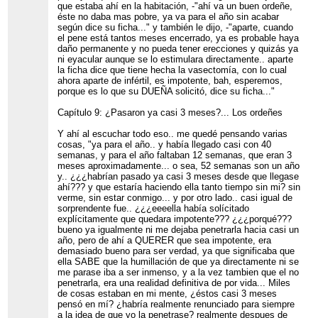
que estaba ahí en la habitación, -"ahí va un buen ordeñe,
éste no daba mas pobre, ya va para el año sin acabar
según dice su ficha..." y también le dijo, -"aparte, cuando
el pene está tantos meses encerrado, ya es probable haya
daño permanente y no pueda tener erecciones y quizás ya
ni eyacular aunque se lo estimulara directamente.. aparte
la ficha dice que tiene hecha la vasectomía, con lo cual
ahora aparte de infértil, es impotente, bah, esperemos,
porque es lo que su DUEÑA solicitó, dice su ficha..."
Capítulo 9: ¿Pasaron ya casi 3 meses?... Los ordeñes
Y ahí al escuchar todo eso.. me quedé pensando varias
cosas, "ya para el año.. y había llegado casi con 40
semanas, y para el año faltaban 12 semanas, que eran 3
meses aproximadamente... o sea, 52 semanas son un año
y.. ¿¿¿habrían pasado ya casi 3 meses desde que llegase
ahí??? y que estaría haciendo ella tanto tiempo sin mi? sin
verme, sin estar conmigo... y por otro lado.. casi igual de
sorprendente fue.. ¿¿¿eeeella había solícitado
explícitamente que quedara impotente??? ¿¿¿porqué???
bueno ya igualmente ni me dejaba penetrarla hacia casi un
año, pero de ahí a QUERER que sea impotente, era
demasiado bueno para ser verdad, ya que significaba que
ella SABE que la humillación de que ya directamente ni se
me parase iba a ser inmenso, y a la vez tambien que el no
penetrarla, era una realidad definitiva de por vida... Miles
de cosas estaban en mi mente, ¿éstos casi 3 meses
pensó en mí? ¿habría realmente renunciado para siempre
a la idea de que yo la penetrase? realmente despues de