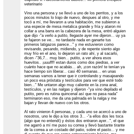
veterinario
Vino una persona y se llevó a uno de los perritos, y a los
pocos minutos lo trajo de nuevo, despues al otro, y me
tocó a mí, me llevaron a una habitación, me subieron a
una especie de mesa metalica grande y fría y ataron mi
collar a una barra en la cabezera de la mesa, entró alguien
que dijo -"a verlo a putito, llegaste ayer me dijeron... uy ya
te fajaron se ve... no tardaste nada en ganarte tus
primeros latigazos parece..." y me estuvieron como
revisando, pesando, midiendo, y de repente siento algo
muy frío en el ano, lo dejaron un rato ahí, y al sacarlo,
dicen -"36,7... muy bien... putito, a ver ahora esos
huevitos.. ¡uuufff! estan duros como dos piedras, a ver
cuánto hace que no acabás... ah, ¡con razón! te tenían ya
hace tiempo sin liberar... casi 40 semanas... en unas
semanas vamos a tener que ir controlando y masajeando
un poco esa próstata y testículos para ver que esté todo
bien..." Me untaron algo muy caliente en la zona anal,
testículos, y en las nalgas y dijeron -"ya vino depilado el
putito, pero es rutina quincenal así que no pasa nada"
terminaron eso, me da una palmada en la nalga y me
bajan y llevan de nuevo con los otros.
Al rato vinieron 4 personas, y cada uno se acercó a uno de
nosotros, uno le dijo a los otros 3... -"a ellos dos les toca
(algo que no entendí) y éstos dos entraron ayer...", el que
me agarró a mí me puso su correa y llevó bastante tirante
de la correa a un costado del patio, sobre el pasto... y me