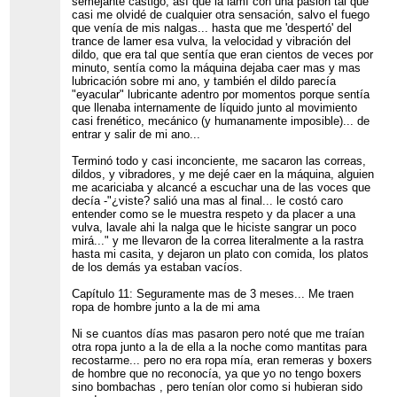
semejante castigo, así que la lamí con una pasión tal que
casi me olvidé de cualquier otra sensación, salvo el fuego
que venía de mis nalgas... hasta que me 'despertó' del
trance de lamer esa vulva, la velocidad y vibración del
dildo, que era tal que sentía que eran cientos de veces por
minuto, sentía como la máquina dejaba caer mas y mas
lubricación sobre mi ano, y también el dildo parecía
"eyacular" lubricante adentro por momentos porque sentía
que llenaba internamente de líquido junto al movimiento
casi frenético, mecánico (y humanamente imposible)... de
entrar y salir de mi ano...
Terminó todo y casi inconciente, me sacaron las correas,
dildos, y vibradores, y me dejé caer en la máquina, alguien
me acariciaba y alcancé a escuchar una de las voces que
decía -"¿viste? salió una mas al final... le costó caro
entender como se le muestra respeto y da placer a una
vulva, lavale ahi la nalga que le hiciste sangrar un poco
mirá..." y me llevaron de la correa literalmente a la rastra
hasta mi casita, y dejaron un plato con comida, los platos
de los demás ya estaban vacíos.
Capítulo 11: Seguramente mas de 3 meses... Me traen
ropa de hombre junto a la de mi ama
Ni se cuantos días mas pasaron pero noté que me traían
otra ropa junto a la de ella a la noche como mantitas para
recostarme... pero no era ropa mía, eran remeras y boxers
de hombre que no reconocía, ya que yo no tengo boxers
sino bombachas , pero tenían olor como si hubieran sido