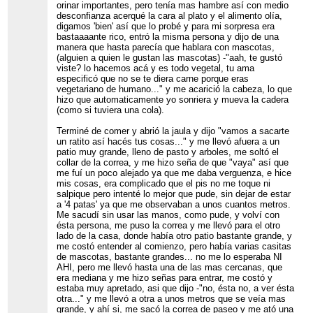
orinar importantes, pero tenía mas hambre así con medio
desconfianza acerqué la cara al plato y el alimento olía,
digamos 'bien' así que lo probé y para mi sorpresa era
bastaaaante rico, entró la misma persona y dijo de una
manera que hasta parecía que hablara con mascotas,
(alguien a quien le gustan las mascotas) -"aah, te gustó
viste? lo hacemos acá y es todo vegetal, tu ama
especificó que no se te diera carne porque eras
vegetariano de humano..." y me acarició la cabeza, lo que
hizo que automaticamente yo sonriera y mueva la cadera
(como si tuviera una cola).
Terminé de comer y abrió la jaula y dijo "vamos a sacarte
un ratito así hacés tus cosas..." y me llevó afuera a un
patio muy grande, lleno de pasto y arboles, me soltó el
collar de la correa, y me hizo seña de que "vaya" así que
me fuí un poco alejado ya que me daba verguenza, e hice
mis cosas, era complicado que el pis no me toque ni
salpique pero intenté lo mejor que pude, sin dejar de estar
a '4 patas' ya que me observaban a unos cuantos metros.
Me sacudí sin usar las manos, como pude, y volví con
ésta persona, me puso la correa y me llevó para el otro
lado de la casa, donde había otro patio bastante grande, y
me costó entender al comienzo, pero había varias casitas
de mascotas, bastante grandes... no me lo esperaba NI
AHI, pero me llevó hasta una de las mas cercanas, que
era mediana y me hizo señas para entrar, me costó y
estaba muy apretado, asi que dijo -"no, ésta no, a ver ésta
otra..." y me llevó a otra a unos metros que se veía mas
grande, y ahí si, me sacó la correa de paseo y me ató una