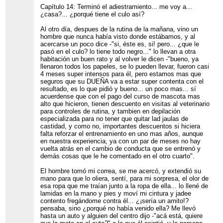
Capítulo 14: Terminó el adiestramiento... me voy a...
¿casa?... ¿porqué tiene el culo así?
Al otro día, despues de la rutina de la mañana, vino un
hombre que nunca había visto donde estábamos, y al
acercarse un poco dice -"si, éste es, si! pero... ¿que le
pasó en el culo? lo tiene todo negro..." lo llevan a otra
habitación un buen rato y al volver le dicen -"bueno, ya
llenaron todos los papeles, se lo pueden llevar, fueron casi
4 meses super intensos para él, pero estamos mas que
seguros que su DUEÑA va a estar super contenta con el
resultado, es lo que pidió y bueno... un poco mas... sí
acuerdense que con el pago del curso de mascota mas
alto que hicieron, tienen descuento en visitas al veterinario
para controles de rutina, y tambien en depilación
especializada para no tener que quitar lad jaulas de
castidad, y como no, importantes descuentos si hiciera
falta reforzar el entrenamiento en uno mas años, aunque
en nuestra experiencia, ya con un par de meses no hay
vuelta atrás en el cambio de conducta que se entrenó y
demás cosas que le he comentado en el otro cuarto".
El hombre tomó mi correa, se me acercó, y extendió su
mano para que lo oliera, sentí, para mi sorpresa, el olor de
esa ropa que me traían junto a la ropa de ella... lo llené de
lamidas en la mano y pies y moví mi cintura y jadee
contento fregándome contra él... ¿¡sería un amito!?
pensaba, sino ¿porqué no había venido ella? Me llevó
hasta un auto y alguien del centro dijo -"acá está, quiere