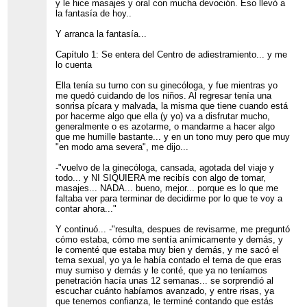
y le hice masajes y oral con mucha devoción. Eso llevó a
la fantasía de hoy..
Y arranca la fantasía...
Capítulo 1: Se entera del Centro de adiestramiento... y me
lo cuenta
Ella tenía su turno con su ginecóloga, y fue mientras yo
me quedó cuidando de los niños. Al regresar tenía una
sonrisa pícara y malvada, la misma que tiene cuando está
por hacerme algo que ella (y yo) va a disfrutar mucho,
generalmente o es azotarme, o mandarme a hacer algo
que me humille bastante... y en un tono muy pero que muy
"en modo ama severa", me dijo...
-"vuelvo de la ginecóloga, cansada, agotada del viaje y
todo... y NI SIQUIERA me recibís con algo de tomar,
masajes... NADA... bueno, mejor... porque es lo que me
faltaba ver para terminar de decidirme por lo que te voy a
contar ahora..."
Y continuó... -"resulta, despues de revisarme, me preguntó
cómo estaba, cómo me sentía anímicamente y demás, y
le comenté que estaba muy bien y demás, y me sacó el
tema sexual, yo ya le había contado el tema de que eras
muy sumiso y demás y le conté, que ya no teníamos
penetración hacía unas 12 semanas... se sorprendió al
escuchar cuánto habíamos avanzado, y entre risas, ya
que tenemos confianza, le terminé contando que estás