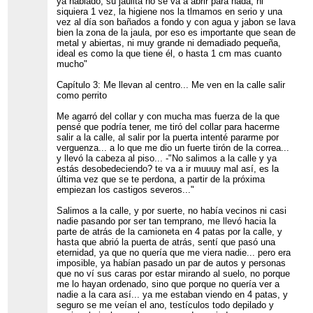
ya hablado, su jaulita no se va a abrir para nada, ni
siquiera 1 vez, la higiene nos la tlmamos en serio y una
vez al día son bañados a fondo y con agua y jabon se lava
bien la zona de la jaula, por eso es importante que sean de
metal y abiertas, ni muy grande ni demadiado pequeña,
ideal es como la que tiene él, o hasta 1 cm mas cuanto
mucho"
Capítulo 3: Me llevan al centro... Me ven en la calle salir
como perrito
Me agarró del collar y con mucha mas fuerza de la que
pensé que podría tener, me tiró del collar para hacerme
salir a la calle, al salir por la puerta intenté pararme por
verguenza... a lo que me dio un fuerte tirón de la correa...
y llevó la cabeza al piso... -"No salimos a la calle y ya
estás desobedeciendo? te va a ir muuuy mal así, es la
última vez que se te perdona, a partir de la próxima
empiezan los castigos severos..."
Salimos a la calle, y por suerte, no había vecinos ni casi
nadie pasando por ser tan temprano, me llevó hacia la
parte de atrás de la camioneta en 4 patas por la calle, y
hasta que abrió la puerta de atrás, sentí que pasó una
eternidad, ya que no quería que me viera nadie... pero era
imposible, ya habían pasado un par de autos y personas
que no ví sus caras por estar mirando al suelo, no porque
me lo hayan ordenado, sino que porque no quería ver a
nadie a la cara así... ya me estaban viendo en 4 patas, y
seguro se me veían el ano, testículos todo depilado y