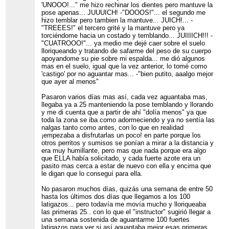
'UNOOO!..." me hizo rechinar los dientes pero mantuve la
pose apenas... JUUUICH! -"DOOOS!"... el segundo me
hizo temblar pero tambien la mantuve... JUICH!... -
"TREEES!" el tercero grité y la mantuve pero ya
torciéndome hacia un costado y temblando... JUIIIICH!!! -
"CUATROOO!"... ya medio me dejé caer sobre el suelo
lloriqueando y tratando de safarme del peso de su cuerpo
apoyandome su pie sobre mi espalda... me dió algunos
mas en el suelo, igual que la vez anterior, lo tomé como
'castigo' por no aguantar mas... -"bien putito, aaalgo mejor
que ayer al menos"
Pasaron varios días mas así, cada vez aguantaba mas,
llegaba ya a 25 manteniendo la pose temblando y llorando
y me di cuenta que a partir de ahí "dolía menos" ya que
toda la zona se iba como adormeciendo y ya no sentía las
nalgas tanto como antes, con lo que en realidad
¡empezaba a disfrutarlas un poco! en parte porque los
otros perritos y sumisos se ponían a mirar a la distancia y
era muy humillante, pero mas que nada porque era algo
que ELLA había solicitado, y cada fuerte azote era un
pasito mas cerca a estar de nuevo con ella y encima que
le digan que lo conseguí para ella.
No pasaron muchos días, quizás una semana de entre 50
hasta los últimos dos días que llegamos a los 100
latigazos... pero todavía me movía mucho y lloriqueaba
las primeras 25.. con lo que el "instructor" sugirió llegar a
una semana sostenida de aguantarme 100 fuertes
latigazos para ver si así aguantaba mejor esas primeras