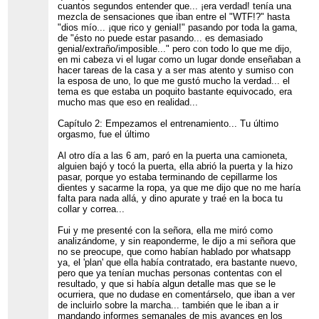
cuantos segundos entender que... ¡era verdad! tenía una
mezcla de sensaciones que iban entre el "WTF!?" hasta
"dios mío... ¡que rico y genial!" pasando por toda la gama,
de "ésto no puede estar pasando... es demasiado
genial/extraño/imposible..." pero con todo lo que me dijo,
en mi cabeza vi el lugar como un lugar donde enseñaban a
hacer tareas de la casa y a ser mas atento y sumiso con
la esposa de uno, lo que me gustó mucho la verdad... el
tema es que estaba un poquito bastante equivocado, era
mucho mas que eso en realidad...
Capítulo 2: Empezamos el entrenamiento... Tu último
orgasmo, fue el último
Al otro día a las 6 am, paró en la puerta una camioneta,
alguien bajó y tocó la puerta, ella abrió la puerta y la hizo
pasar, porque yo estaba terminando de cepillarme los
dientes y sacarme la ropa, ya que me dijo que no me haría
falta para nada allá, y dino apurate y traé en la boca tu
collar y correa...
Fui y me presenté con la señora, ella me miró como
analizándome, y sin reaponderme, le dijo a mi señora que
no se preocupe, que como habían hablado por whatsapp
ya, el 'plan' que ella había contratado, era bastante nuevo,
pero que ya tenían muchas personas contentas con el
resultado, y que si había algun detalle mas que se le
ocurriera, que no dudase en comentárselo, que iban a ver
de incluirlo sobre la marcha... también que le iban a ir
mandando informes semanales de mis avances en los