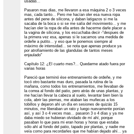
usadas...
Pasaron mas dias, me llevaron a esa máquina 2 o 3 veces
mas, cada tanto... Pero me hacían oler esa nueva ropa
antes del pene de silicona, y daban latigazos si me la
sacaba de la boca o si se me salía del movimiento... y me
hacían oler la ropa de ella antes de hacerme darle placer a
la vagina de silicona, y los escuchaba decir -"despues de
la primera vez esa, apenas si le sacamos una medida de
ordeñe a putito... y eso que le ponemos siempre al
máximo de intensidad... se nota que apenas produce ya
por atrofiamiento de las glandulas de tantos meses
enjaulado"
Capítulo 12: ¿El cuarto mes?... Quedarme atado fuera por
varias horas
Pareció que terminó ése entrenamiento de ordeñe, y me
tocó otro bastante mas duro, pasada la rutina de la
mañana, como todos los entrenamientos, me llevaban de
la correa al fondo del patio, pero atrás de unas plantas, y
me hacían llevar la cabeza al suelo, levantar bien bien la
cola, abrir las piernas, me ataban las muñecas a los
tobillos y dejaron ahí un día en sesiones de quizás 15
minutos, me liberaban un rato y luego nuevamente ponían
así, y así 3 o 4 veces mas... pasaron 3 o 4 días y ya me
daba miedo se hubieran olvidado de mí ahí, porque
pasaban lo que para mi eran horas y horas que estaba
sólo ahí al fondo del patio, tapado por plantas, y nadie me
veía como para recordarles que me habían dejado ahí... ya