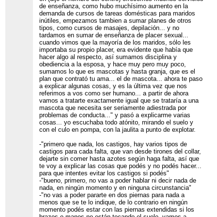
de enseñanza, como hubo muchísimo aumento en la
demanda de cursos de tareas domésticas para maridos
inútiles, empezamos tambien a sumar planes de otros
tipos, como cursos de masajes, depilación... y no
tardamos en sumar de enseñanza de placer sexual...
cuando vimos que la mayoría de los maridos, sólo les
importaba su propio placer, era evidente que había que
hacer algo al respecto, así sumamos disciplina y
obediencia a la esposa, y hace muy pero muy poco,
sumamos lo que es mascotas y hasta granja, que es el
plan que contrató tu ama... el de mascota... ahora te paso
a explicar algunas cosas, y es la última vez que nos
referimos a vos como ser humano... a partir de ahora
vamos a tratarte exactamente igual que se trataría a una
mascota que necesita ser seriamente adiestrada por
problemas de conducta..." y pasó a explicarme varias
cosas... yo escuchaba todo atónito, mirando el suelo y
con el culo en pompa, con la jaulita a punto de explotar.
-"primero que nada, los castigos, hay varios tipos de
castigos para cada falta, que van desde tirones del collar,
dejarte sin comer hasta azotes según haga falta, así que
te voy a explicar las cosas que podés y no podés hacer...
para que intentes evitar los castigos si podés"
-"bueno, primero, no vas a poder hablar ni decir nada de
nada, en ningún momento y en ninguna circunstancia"
-"no vas a poder pararte en dos piernas para nada a
menos que se te lo indique, de lo contrario en ningún
momento podés estar con las piernas extendidas si los
brazos o manos no están tocando el suelo, vamos a