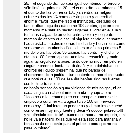
25... el segundo día fue casi igual de intenso, el tercero
sólo lloré las primeras 20... el cuarto día, las primeras 15...
el quinto día las primeras 10.. ya sentía las nalgas
entumesidas las 24 horas a éste punto y entendí el
enorme "favor" que me hizo el instructor.. despues de
tantos días seguidos dándome 100 azotes, que en otro
momento me habrían hecho largarme a llorar en el suelo...
tenía las nalgas de un color entre violeta y negro de
marcas de azotes que casi ni siquiera sentía el sentarme
hasta estaba muchísimo mas hinchado y hervía, era como
sentarme en un almohadón... el sexto día las primeras 5
me dolieron, las otras 95 apenas las sentí... y el último
día, las 100 fueron apenas una leve sensación, y pude
aguantar orgulloso la pose, tanto que no moví un pelo en
ningún momento, hasta las disfruté, y me delataban los
chorros de líquido preseminal que no paraba de
chorrearme de la jaulita... tan contento estaba el instructor
que noté que las 100 de ése día habían sido tan fuertes
que lo hice transpirar...
no había sensación alguna viniendo de mis nalgas, ni en
cada latigazo ni al sentarme ni nada... y dijo a otro -
"llegamos a la semana pero con trampa, cuando se le
empiece a curar no va a aguantarse 100 sin moverse
como hoy..." hablaron un poco mas y al rato los escuché
como reirse muy muy fuerte y decir -"nooooo! pobrecito!!!
y yo dándole con éste!!! bueno no importa, no importa, mal
no le va a hacer!! avisá que ya está listo para mañana y
tengamoslo en cuenta para el próximo para que no nos
pase lo mismo".