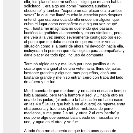
ella, los 'planes' que mi señora... digo que mi ama había
solicitado... era algo así como "mascota sumisa y
obediente" y tambien "experto en dar placer oral a ambos
sexos" lo cual me llamó mucho la atención pero despues
entendi que era para cuando ella encuentre alguien que
cubra el lugar como compañero que alguna vez ocupé
yo... hasta me imaginaba no queriéndo que pasase,
haciéndole gruñidos al conocerlo y cosas similares, pero
me veía a la vez siendo severamente castigado por eso,
al punto que me daba cuenta de que era mejor ver la
situación como si a partir de ahora mi devoción hacia ella,
incluyera a la persona que ella eligiera para acompañarla y
darle placer de todo tipo, incluso de companía.
Terminó rápido eso y me llevó por unos pasillos a un
cuarto que era igual al de una veterinaria, lleno de jaulas
bastante grandes y algunas mas pequeñas, abrió una
bastante grande y me hizo entrar, cerró con traba del lado
de afuera y se fue.
Me di cuenta de que me dormí y no sabía ni cuanto tiempo
había pasado, pero tenía hambre y sed, y... había otro en
una de las jaulas, (al entrar a la habitación no había nadie
en las 4 o 5 jaulas que había en el cuarto) de repente entra
otra persona y trae unos platitos metalicos de perro
medianos, y me pone 2 a mí, y otros 2 al otro 'perrito' y
nos pone algo que parecia balanceado de mascotas en
uno, y agua en el otro, y se fue.
A todo ésto me di cuenta de que tenía unas ganas de