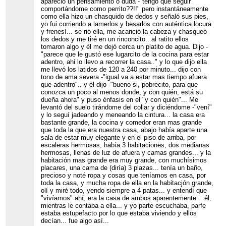
apareció un pensamiento o duda -"tengo que seguir
comportándome como perrito??!!" pero instantáneamente
como ella hizo un chasquido de dedos y señaló sus pies,
yo fui corriendo a lamerlos y besarlos con auténtica locura
y frenesí... se rió ella, me acarició la cabeza y chasqueó
los dedos y me tiré en un rinconcito.. al ratito ellos
tomaron algo y él me dejó cerca un platito de agua. Dijo -
"parece que le gustó ese lugarcito de la cocina para estar
adentro, ahi lo llevo a recorrer la casa.." y lo que dijo ella
me llevó los latidos de 120 a 240 por minuto... dijo con
tono de ama severa -"igual va a estar mas tiempo afuera
que adentro".. y él dijo -"bueno si, pobrecito, para que
conozca un poco al menos donde, y con quién, está su
dueña ahora" y puso énfasis en el "y con quién"... Me
levantó del suelo tirándome del collar y diciéndome -"vení"
y lo seguí jadeando y meneando la cintura... la casa era
bastante grande, la cocina y comedor eran mas grande
que toda la que era nuestra casa, abajo había aparte una
sala de estar muy elegante y en el piso de arriba, por
escaleras hermosas, había 3 habitaciones, dos medianas
hermosas, llenas de luz de afuera y camas grandes... y la
habitación mas grande era muy grande, con muchísimos
placares, una cama de (diría) 3 plazas... tenía un baño,
precioso y noté ropa y cosas que teníamos en casa, por
toda la casa, y mucha ropa de ella en la habitacjón grande,
olí y miré todo, yendo siempre a 4 patas... y entendí que
"vivíamos" ahí, era la casa de ambos aparentemente... él,
mientras le contaba a ella... y yo parte escuchaba, parfe
estaba estupefacto por lo que estaba viviendo y ellos
decían... fue algo así...