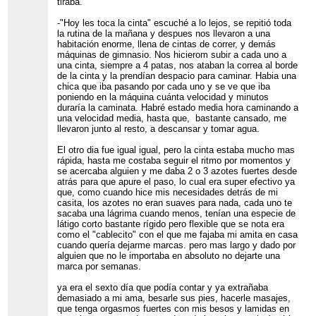
tiraba.
-"Hoy les toca la cinta" escuché a lo lejos, se repitió toda
la rutina de la mañana y despues nos llevaron a una
habitación enorme, llena de cintas de correr, y demás
máquinas de gimnasio. Nos hicierom subir a cada uno a
una cinta, siempre a 4 patas, nos ataban la correa al borde
de la cinta y la prendían despacio para caminar. Habia una
chica que iba pasando por cada uno y se ve que iba
poniendo en la máquina cuánta velocidad y minutos
duraría la caminata. Habré estado media hora caminando a
una velocidad media, hasta que, bastante cansado, me
llevaron junto al resto, a descansar y tomar agua.
El otro dia fue igual igual, pero la cinta estaba mucho mas
rápida, hasta me costaba seguir el ritmo por momentos y
se acercaba alguien y me daba 2 o 3 azotes fuertes desde
atrás para que apure el paso, lo cual era super efectivo ya
que, como cuando hice mis necesidades detrás de mi
casita, los azotes no eran suaves para nada, cada uno te
sacaba una lágrima cuando menos, tenían una especie de
látigo corto bastante rígido pero flexible que se nota era
como el "cablecito" con el que me fajaba mi amita en casa
cuando quería dejarme marcas. pero mas largo y dado por
alguien que no le importaba en absoluto no dejarte una
marca por semanas.
ya era el sexto día que podía contar y ya extrañaba
demasiado a mi ama, besarle sus pies, hacerle masajes,
que tenga orgasmos fuertes con mis besos y lamidas en