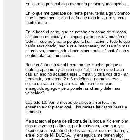
En la zona perianal algo me hacía presión y masajeaba...
En lo que me quedaba de inerte pene, tenía algo vibrando
muy intensamente, que hacía que toda la jaulita vibrara
fuertemente...
En la boca el pene, que se notaba era como de silicona,
bailaba en mi boca y mi lengua, parte por la vibración de
todo mi cuerpo y parte porque la humillación y todo lo que
había escuchado, hacía que imaginase y volase aún mas
mi cabeza, imaginando dando placer oral al "amito" antes
de disfrutar con mi dueña...
Ni se cuánto estuve ahí pero no fue mucho, porque al
ratito la apagaron y alguien dijo -"uf, se nota que hacía
casi un año no acababa éste... mirá". y otra voz dijo -"ah
tremendo, son como 2 o 3 ordeñadas normales eso...
dejalo un ratito mas para vaciarlo bien bien" pero
enseguida agregó -"pero ponele las otras y dale mas
velocidad"...
Capítulo 10: Van 3 meses de adiestramiento... me
enseñan a dar placer oral... los peores latigazos hasta el
momento
Me sacaron el pene de silicona de la boca e hicieron oler
algo que yo no podía ver, por la máscara, pero que ya
reconocía al instante de todas las ropas que me traían, y
era el olor de MI DUEÑA.. y enseguida me ponen algo
tambien de silicona en la cara y era una vulva de silicona