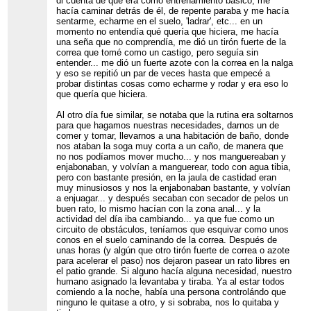
di cuenta de que era como entrenamiento básico, me
hacía caminar detrás de él, de repente paraba y me hacía
sentarme, echarme en el suelo, 'ladrar', etc... en un
momento no entendía qué quería que hiciera, me hacía
una seña que no comprendía, me dió un tirón fuerte de la
correa que tomé como un castigo, pero seguía sin
entender... me dió un fuerte azote con la correa en la nalga
y eso se repitió un par de veces hasta que empecé a
probar distintas cosas como echarme y rodar y era eso lo
que quería que hiciera.
Al otro día fue similar, se notaba que la rutina era soltarnos
para que hagamos nuestras necesidades, darnos un de
comer y tomar, llevarnos a una habitación de baño, donde
nos ataban la soga muy corta a un caño, de manera que
no nos podíamos mover mucho... y nos manguereaban y
enjabonaban, y volvían a manguerear, todo con agua tibia,
pero con bastante presión, en la jaula de castidad eran
muy minusiosos y nos la enjabonaban bastante, y volvían
a enjuagar... y después secaban con secador de pelos un
buen rato, lo mismo hacían con la zona anal... y la
actividad del día iba cambiando... ya que fue como un
circuito de obstáculos, teníamos que esquivar como unos
conos en el suelo caminando de la correa. Después de
unas horas (y algún que otro tirón fuerte de correa o azote
para acelerar el paso) nos dejaron pasear un rato libres en
el patio grande. Si alguno hacía alguna necesidad, nuestro
humano asignado la levantaba y tiraba. Ya al estar todos
comiendo a la noche, había una persona controlándo que
ninguno le quitase a otro, y si sobraba, nos lo quitaba y