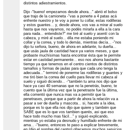
distintos adiestramientos.
Dijo -"bueno! empezamos desde ahora..." abrió el bolso
que trajo de la camioneta -"vas a ponerte a 4 patas acá
enfrente nuestro y te voy a poner tu collar, estas rodilleras
y estos guantes... y, desde ahora, vos vas a mirar al suelo
hasta que nos vayamos, no podés mirarla a ella a la cara
para nada... entendiste?" me tiré al suelo y asentí con la
cabeza, y miré al suelo... élla me estaba poniendo mi
collar y la correa, y todo lo demás, mientras decía... -"nos
dijo tu señora, bueno, de ahora en adelante, tu dueña...
que usás jaula de castidad hace ya varios meses, y que
probaste muchísimas hasta encontrar ésta que te permite
estar en castidad permanente... eso nos ahorra bastante
tiempo ya que tenemos en el centro cientos de distintos
tamaños y formas de jaulas para que cada uno tenga la
adecuada..." terminó de ponerme las rodilleras y guantes y
me tiró bien la correa del cuello para llevar mi cabeza al
suelo y siguió diciendo... -"también tu ama nos dijo que
hace ya casi 40 semanas que no la penetrás, bueno, te
cuento que la última vez que la penetraste fue la última,
ella comentó que nunca mas va a permitir que la
penetrases, porque que a partir de ahora la relación va a
pasar a ser de dueña y mascota... si, hacete a la idea,
porque es lo que ella nos dijo que quiere y también que
SABE que es lo que vos tambien querés, asi que eso
hace todo mucho mas fácil..." y siguió explicando,
mientras yo estaba ya desnudo y humillado enfrente de mi
ama... -"bueno, entonces te paso a explicar brevemente,
en (dijo el nombre del centro) ofrecemos muchos servicios