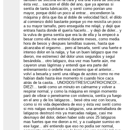
ésta vez... sacaron el dildo del ano, que ya apenas si
sentía de tanta lubricación, y sentí como ponían uno
mayor, porque dolió un poco al entrar... encendieron la
máquina y diría que iba al doble de velocidad fácil, el dildo
al comienzo dolió bastante porque yo me resistía un poco
a su mayor tamaño, pero enseguida me relajé, y dejé que
entrara hasta donde él quería hacerlo... y dejó de doler... y
la vulva de goma sentía que era la de ella y la empecé a
besar como ella me entrenó durante meses, como media
hora de besos y despues lamiditas suaves, hasta que
alcanzaba el orgasmo... pero al besarla, sentí una fuerte e
intenso dolor en la nalga, y fue un buen latigazo que me
dieron, me estremecí del dolor unos segundos y seguí
besándola... otro latigazo, ésa vez mas fuerte aún, me
cayeron unas lágrimas y entendí que era parte del
entrenamiento o ordeñe mas extremo que el anterior...
volví a besarla y sentí una ràfaga de azotes como no me
habían dado hasta ése momento ni cuando hice caca
atrás de la casita... UNO!DOS!TRES!CUATRO!CINCO!...
DIEZ!... tardé como un minuto en calmarme y volver a
respirar normal, y como la máquina en ningún momento
paró de vibrar o penetrarme con violencia, sentía ya fuego
en el ano y de los latigazos... besé otra vez con locura,
como si mi vida dependiera de eso y ésta vez sentí como
si mis nalgas explotaran a latigazos, una ametralladora de
latigazos destrozó mis ya marcadas nalgas, casi me
desmayo del dolor, deben haber sido unos 25 latigazos
mas fuertes que me dieron a mí, y a cualquier sumiso en
ese lugar... ahí entiendo que eso no podía ser normal,