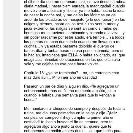
el último día que me entrenaron así, estuve desde la rutina
diaria matinal, ¡¡hasta biem entrada la madrugada!! cuando
me volvieron a buscar y liberar, ya me había hecho la idea
de pasar la noche así, y me caían las lágrimas ya del
ardor de las picaduras de mosquito (o lo que fueran) en las
nalgas y piernas, hasta en los testículos sentía ardor y
picor extremo, las nalgas se sentían como si miles de
hormigas me estuvieran caminando y picando a la vez... y
sin poder rascarme por estar atado, era terrible... Ya todos
los perritos estaban durmiendo cuando me llevaron a mi
cuchita... y ya estaba bastante dolorido el cuerpo de
tantos días y tantas horas en esa pose incómoda, pero si
lo hacían, imaginaba que ELLA lo había solicitado, así que
imaginaba infinodad de situaciones en las que ella salía
sola y me dejaba en esa pose hasta volver...
Capítulo 13: ¿ya se terminaba?... no, un entrenamiento
mas duro aún... Mi primer año en castidad
Pasaron un par de días y alguien dijo, -"le agregaron un
entrenamiento mas de último momento a putito, justo
cuando le faltaba una semanita para que lo vengan a
buscar"
Me mandaron al chequeo de siempre y después de toda la
rutina, me dio unas palmadas en la nalga y dijo -"¡feliz
cunpleaños campeón! ¡hoy cumplís tu primer año en
castidad! te iban a buscar el fin de semana, pero te
agregaron algo ahora justo tu dueña.. quiere que te
entrenemos en recibir azotes duros... así que tenés para