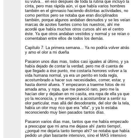
su vulva... en eso despues de toda la rutina que incluyó la
cinta, pero mas rápida aún, vi que había varios hombres
también en el gimnasio haciendo distintas actividades, no
como perritos pero se notaba que eran disciplinados
también, porque algunos andaban desnudos y se les veían
marcas de azotes fuertes como los nuestros, ahí me
acordé que había muchos otros cursos ahí en el centro
éste. Ya que otros andaban vestidos y normal y se reían o
comentaban entre ellos de todos los demás.
Capítulo 7: La primera semana... Ya no podría volver atrás
y amo el olor a mi dueña
Pasaron unos dias mas, todos casi iguales al último, y ya
había dejado de contar la verdad, pero me di cuenta de
que llegado a ése punto, me costaría horrores volver a la
vida humana normal, ya era un perrito en toda regla,
acostumbrado a hacer sus necesidades, comer, estar, y
hasta dormir afuera. Y empezaron a traerme fotos de mi
amada ama, y ropa, que me pareció raro, pero me la
hacían oler y dejaban en mi casita, era ropa de ella ya que
yo la reconocía, y me empecé a acostumbrar a sentir su
olor particular, mas allá del desodorante, del olor de la tela,
había un olor muy rico que era "ella", y ya lo estaba
reconociendo muy bien pasados tantos días.
Pasaron varios días mas, tantos que me había empezado
a preocupar que mi ama me dejase ahí ¡tanto tiempo!,
¿porqué me dejaría tanto tiempo ahí? se notaba que había
pedido un plan bastante intensivo, sino el MAS intensivo