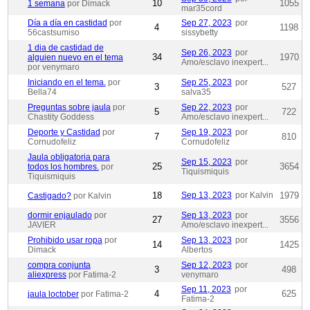
10
1055
1 semana
por Dimack
mar35cord
Día a día en castidad
por
Sep 27, 2023
por
4
1198
56castsumiso
sissybetty
1 dia de castidad de
Sep 26, 2023
por
34
1970
alguien nuevo en el tema
Amo/esclavo inexpert...
por venymaro
Iniciando en el tema.
por
Sep 25, 2023
por
3
527
Bella74
salva35
Preguntas sobre jaula
por
Sep 22, 2023
por
5
722
Chastity Goddess
Amo/esclavo inexpert...
Deporte y Castidad
por
Sep 19, 2023
por
7
810
Cornudofeliz
Cornudofeliz
Jaula obligatoria para
Sep 15, 2023
por
25
3654
todos los hombres.
por
Tiquismiquis
Tiquismiquis
18
Sep 13, 2023
por Kalvin
1979
Castigado?
por Kalvin
dormir enjaulado
por
Sep 13, 2023
por
27
3556
JAVIER
Amo/esclavo inexpert...
Prohibido usar ropa
por
Sep 13, 2023
por
14
1425
Dimack
Albertos
compra conjunta
Sep 12, 2023
por
3
498
aliexpress
por Fatima-2
venymaro
Sep 11, 2023
por
4
625
jaula loctober
por Fatima-2
Fatima-2