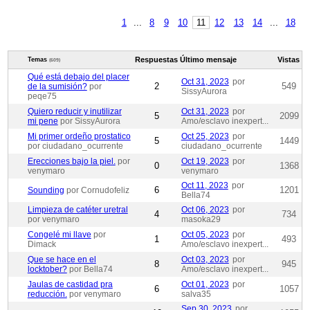
1
...
8
9
10
11
12
13
14
...
18
Respuestas
Último mensaje
Vistas
Temas
(609)
Qué está debajo del placer
Oct 31, 2023
por
2
549
de la sumisión?
por
SissyAurora
peqe75
Quiero reducir y inutilizar
Oct 31, 2023
por
5
2099
mi pene
por SissyAurora
Amo/esclavo inexpert...
Mi primer ordeño prostatico
Oct 25, 2023
por
5
1449
por ciudadano_ocurrente
ciudadano_ocurrente
Erecciones bajo la piel.
por
Oct 19, 2023
por
0
1368
venymaro
venymaro
Oct 11, 2023
por
6
1201
Sounding
por Cornudofeliz
Bella74
Limpieza de catéter uretral
Oct 06, 2023
por
4
734
por venymaro
masoka29
Congelé mi llave
por
Oct 05, 2023
por
1
493
Dimack
Amo/esclavo inexpert...
Que se hace en el
Oct 03, 2023
por
8
945
locktober?
por Bella74
Amo/esclavo inexpert...
Jaulas de castidad pra
Oct 01, 2023
por
6
1057
reducción.
por venymaro
salva35
Sep 30, 2023
por