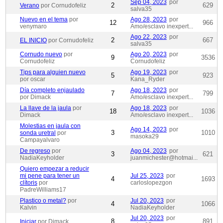
Sep 04, 2023
por
2
629
Verano
por Cornudofeliz
salva35
Nuevo en el tema
por
Ago 28, 2023
por
12
966
venymaro
Amo/esclavo inexpert...
Ago 22, 2023
por
2
667
EL INICIO
por Cornudofeliz
salva35
Cornudo nuevo
por
Ago 20, 2023
por
9
3536
Cornudofeliz
Cornudofeliz
Tips para alguien nuevo
Ago 19, 2023
por
5
923
por oscar
Kana_Ryder
Día completo enjaulado
Ago 18, 2023
por
7
799
por Dimack
Amo/esclavo inexpert...
La llave de la jaula
por
Ago 18, 2023
por
18
1036
Dimack
Amo/esclavo inexpert...
Molestias en jaula con
Ago 14, 2023
por
3
1010
sonda uretral
por
masoka29
Campayalvaro
De regreso
por
Ago 04, 2023
por
3
621
NadiaKeyholder
juanmichester@hotmai...
Quiero empezar a reducir
mi pene para tener un
Jul 25, 2023
por
4
1693
clítoris
por
carloslopezgon
PadreWilliams17
Plastico o metal?
por
Jul 20, 2023
por
4
1066
Kalvin
NadiaKeyholder
Jul 20, 2023
por
8
891
Iniciar
por Dimack